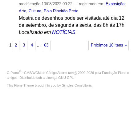
modificação
10/08/2022 09:22
— registrado em:
Exposição
,
Arte
,
Cultura
,
Polo Ribeirão Preto
Mostra de desenhos pode ser visitada até dia 12
de setembro, de segunda a sexta, das 8h às 17h
Localizado em
NOTÍCIAS
1
2
3
4
…
63
Próximos 10 itens »
®
O
Plone
- CMS/WCM de Código Aberto
tem
©
2000-2026 pela
Fundação Plone
e
amigos. Distribuído sob a
Licença GNU GPL
.
This Plone Theme brought to you by
Simples Consultoria
.