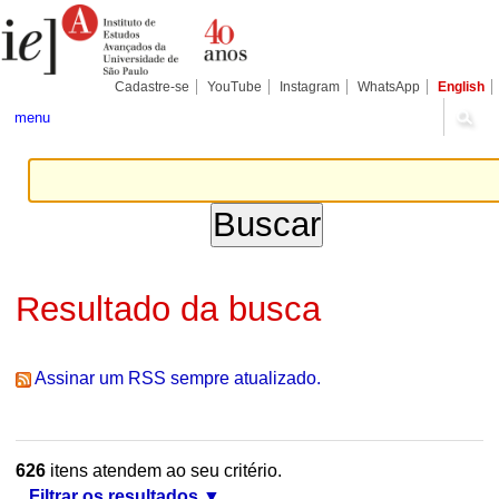
Ir
Ferramentas
Seções
para
Pessoais
o
conteúdo.
|
Cadastre-se
YouTube
Instagram
WhatsApp
English
Ir
para
menu
a
navegação
Resultado da busca
Assinar um RSS sempre atualizado.
626
itens atendem ao seu critério.
Filtrar os resultados