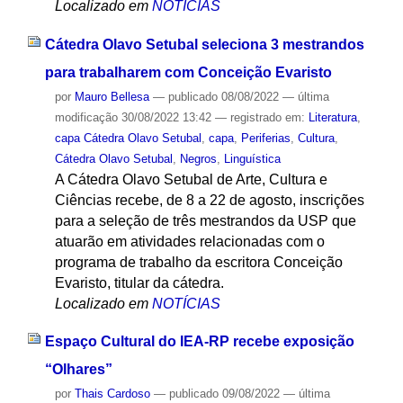
Localizado em
NOTÍCIAS
Cátedra Olavo Setubal seleciona 3 mestrandos
para trabalharem com Conceição Evaristo
por
Mauro Bellesa
—
publicado
08/08/2022
—
última
modificação
30/08/2022 13:42
— registrado em:
Literatura
,
capa Cátedra Olavo Setubal
,
capa
,
Periferias
,
Cultura
,
Cátedra Olavo Setubal
,
Negros
,
Linguística
A Cátedra Olavo Setubal de Arte, Cultura e
Ciências recebe, de 8 a 22 de agosto, inscrições
para a seleção de três mestrandos da USP que
atuarão em atividades relacionadas com o
programa de trabalho da escritora Conceição
Evaristo, titular da cátedra.
Localizado em
NOTÍCIAS
Espaço Cultural do IEA-RP recebe exposição
“Olhares”
por
Thais Cardoso
—
publicado
09/08/2022
—
última