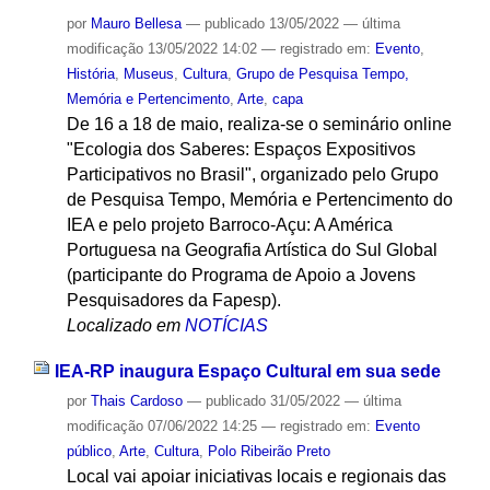
por
Mauro Bellesa
—
publicado
13/05/2022
—
última
modificação
13/05/2022 14:02
— registrado em:
Evento
,
História
,
Museus
,
Cultura
,
Grupo de Pesquisa Tempo,
Memória e Pertencimento
,
Arte
,
capa
De 16 a 18 de maio, realiza-se o seminário online
"Ecologia dos Saberes: Espaços Expositivos
Participativos no Brasil", organizado pelo Grupo
de Pesquisa Tempo, Memória e Pertencimento do
IEA e pelo projeto Barroco-Açu: A América
Portuguesa na Geografia Artística do Sul Global
(participante do Programa de Apoio a Jovens
Pesquisadores da Fapesp).
Localizado em
NOTÍCIAS
IEA-RP inaugura Espaço Cultural em sua sede
por
Thais Cardoso
—
publicado
31/05/2022
—
última
modificação
07/06/2022 14:25
— registrado em:
Evento
público
,
Arte
,
Cultura
,
Polo Ribeirão Preto
Local vai apoiar iniciativas locais e regionais das