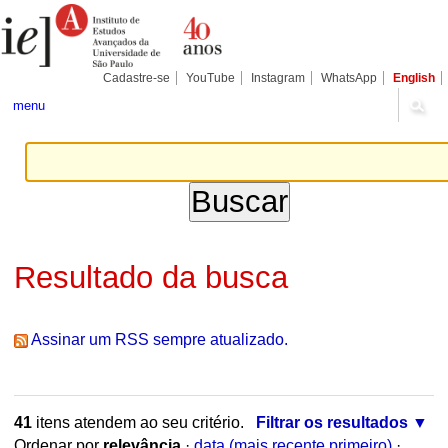
Ir
Ferramentas
Seções
para
Pessoais
o
conteúdo.
|
Cadastre-se
YouTube
Instagram
WhatsApp
English
Ir
para
menu
a
navegação
Resultado da busca
Assinar um RSS sempre atualizado.
41
itens atendem ao seu critério.
Filtrar os resultados
Ordenar por
relevância
·
data (mais recente primeiro)
·