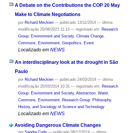
A Debate on the Contributions the COP 20 May
Make to Climate Negotiations
por
Richard Meckien
—
publicado
13/11/2014
—
última
modificação
25/08/2023 11:13
— registrado em:
Research
Group: Environment and Society
,
Climate Change
,
Commons
,
Environment
,
Geopolitics
,
Event
Localizado em
NEWS
An interdisciplinary look at the drought in São
Paulo
por
Richard Meckien
—
publicado
24/03/2014
—
última
modificação
25/03/2014 10:31
— registrado em:
Research
Group: Environment and Society
,
Abstraction
,
Water
,
Commons
,
Environment
,
Research Group: Philosophy,
History, and Sociology of Science and Technology
Localizado em
NEWS
Avoiding Dangerous Climate Changes
por
Sandra Codo
—
publicado
08/12/2014
—
última