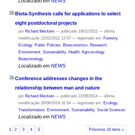
Localizado em
NEWS
Biota-Synthesis calls for applications to select
eight postdoctoral projects
por
Richard Meckien
—
publicado
19/01/2022
—
última
modificação
22/02/2022 12:07
— registrado em:
Forestry
,
Ecology
,
Public Policies
,
Bioeconomics
,
Research
,
Environment
,
Sustainability
,
Health
,
Agro-ecology
,
Biotechnology
Localizado em
NEWS
Conference addresses changes in the
relationship between man and nature
por
Richard Meckien
—
publicado
22/08/2014
—
última
modificação
28/08/2014 16:54
— registrado em:
Ecology
,
Transformation
,
Environment
,
Sustainability
,
Social Sciences
Localizado em
NEWS
1
2
3
4
5
Próximos 10 itens »