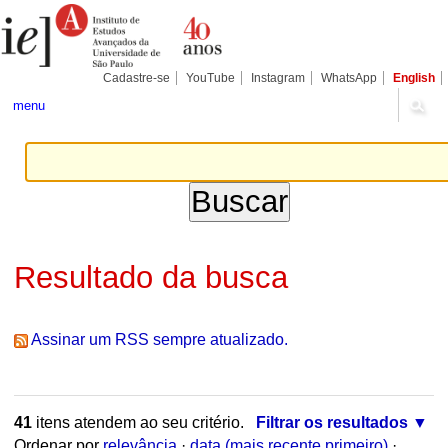
Ir
Ferramentas
Seções
para
Pessoais
o
conteúdo.
|
Cadastre-se
YouTube
Instagram
WhatsApp
English
Ir
para
menu
a
navegação
Resultado da busca
Assinar um RSS sempre atualizado.
41
itens atendem ao seu critério.
Filtrar os resultados
Ordenar por
relevância
·
data (mais recente primeiro)
·