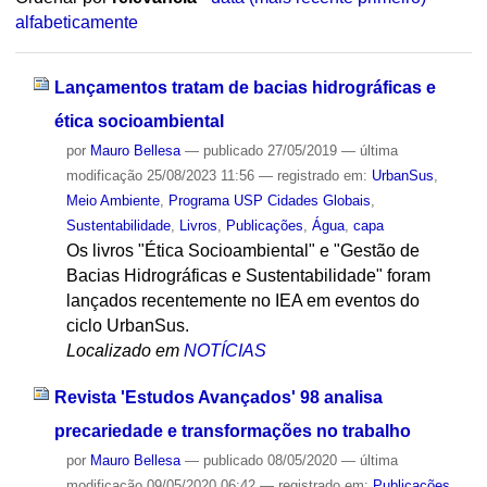
alfabeticamente
Lançamentos tratam de bacias hidrográficas e
ética socioambiental
por
Mauro Bellesa
—
publicado
27/05/2019
—
última
modificação
25/08/2023 11:56
— registrado em:
UrbanSus
,
Meio Ambiente
,
Programa USP Cidades Globais
,
Sustentabilidade
,
Livros
,
Publicações
,
Água
,
capa
Os livros "Ética Socioambiental" e "Gestão de
Bacias Hidrográficas e Sustentabilidade" foram
lançados recentemente no IEA em eventos do
ciclo UrbanSus.
Localizado em
NOTÍCIAS
Revista 'Estudos Avançados' 98 analisa
precariedade e transformações no trabalho
por
Mauro Bellesa
—
publicado
08/05/2020
—
última
modificação
09/05/2020 06:42
— registrado em:
Publicações
,