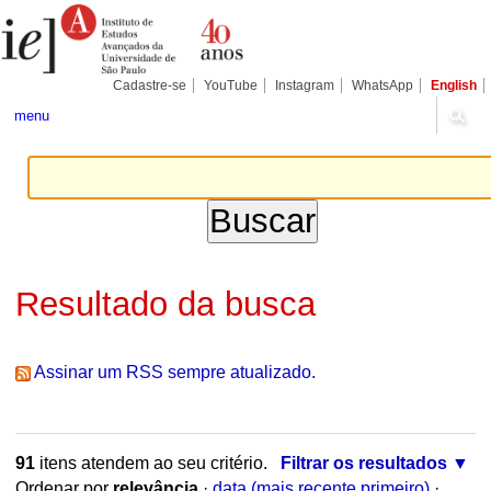
Ir
Ferramentas
Seções
para
Pessoais
o
conteúdo.
|
Cadastre-se
YouTube
Instagram
WhatsApp
English
Ir
para
menu
a
navegação
Resultado da busca
Assinar um RSS sempre atualizado.
91
itens atendem ao seu critério.
Filtrar os resultados
Ordenar por
relevância
·
data (mais recente primeiro)
·