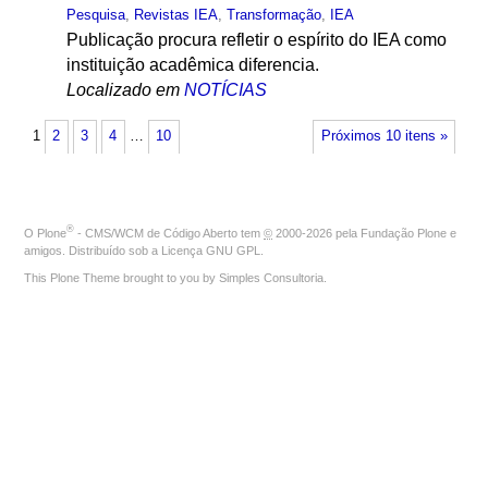
Pesquisa
,
Revistas IEA
,
Transformação
,
IEA
Publicação procura refletir o espírito do IEA como
instituição acadêmica diferencia.
Localizado em
NOTÍCIAS
1
2
3
4
…
10
Próximos 10 itens »
®
O
Plone
- CMS/WCM de Código Aberto
tem
©
2000-2026 pela
Fundação Plone
e
amigos. Distribuído sob a
Licença GNU GPL
.
This Plone Theme brought to you by
Simples Consultoria
.