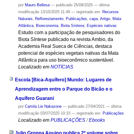
por
Mauro Bellesa
—
publicado
25/09/2025
—
última
modificação
13/10/2025 11:49
— registrado em:
Recursos
Naturais
,
Reflorestamento
,
Publicações
,
capa
,
Artigo
,
Mata
Atlântica
,
Bioeconomia
,
Biota Síntese
,
Espécies nativas
Estudo com a participação de pesquisadores do
Biota Síntese publicado na revista Ambio, da
Academia Real Sueca de Ciências, destaca
potencial de espécies vegetais nativas da Mata
Atlântica para uso bioeconômico sustentável.
Localizado em
NOTÍCIAS
Escola [Bica-Aquífero] Mundo: Lugares de
Aprendizagem entre o Parque do Bicão e o
Aquífero Guarani
por
Camila Lie Nakazone
—
publicado
27/04/2021
—
última
modificação
03/07/2025 10:33
— registrado em:
Publicações
Localizado em
PUBLICAÇÕES
/
Ebooks
Julio Groppa Aquino publica 2º volume sobre