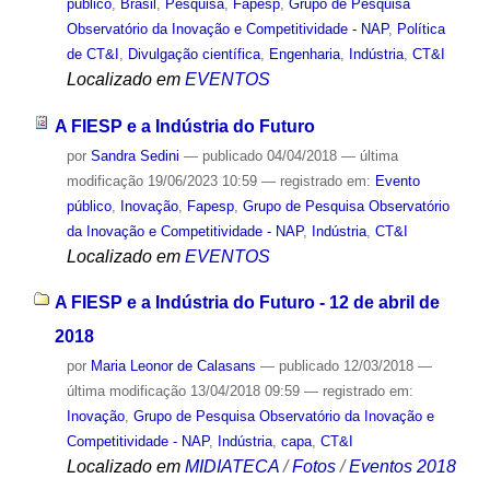
público
,
Brasil
,
Pesquisa
,
Fapesp
,
Grupo de Pesquisa
Observatório da Inovação e Competitividade - NAP
,
Política
de CT&I
,
Divulgação científica
,
Engenharia
,
Indústria
,
CT&I
Localizado em
EVENTOS
A FIESP e a Indústria do Futuro
por
Sandra Sedini
—
publicado
04/04/2018
—
última
modificação
19/06/2023 10:59
— registrado em:
Evento
público
,
Inovação
,
Fapesp
,
Grupo de Pesquisa Observatório
da Inovação e Competitividade - NAP
,
Indústria
,
CT&I
Localizado em
EVENTOS
A FIESP e a Indústria do Futuro - 12 de abril de
2018
por
Maria Leonor de Calasans
—
publicado
12/03/2018
—
última modificação
13/04/2018 09:59
— registrado em:
Inovação
,
Grupo de Pesquisa Observatório da Inovação e
Competitividade - NAP
,
Indústria
,
capa
,
CT&I
Localizado em
MIDIATECA
/
Fotos
/
Eventos 2018