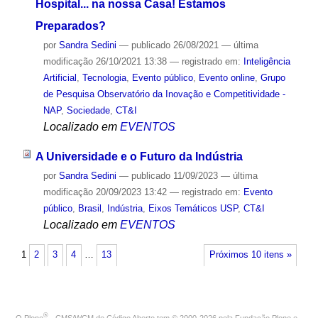
Hospital... na nossa Casa! Estamos
Preparados?
por
Sandra Sedini
—
publicado
26/08/2021
—
última
modificação
26/10/2021 13:38
— registrado em:
Inteligência
Artificial
,
Tecnologia
,
Evento público
,
Evento online
,
Grupo
de Pesquisa Observatório da Inovação e Competitividade -
NAP
,
Sociedade
,
CT&I
Localizado em
EVENTOS
A Universidade e o Futuro da Indústria
por
Sandra Sedini
—
publicado
11/09/2023
—
última
modificação
20/09/2023 13:42
— registrado em:
Evento
público
,
Brasil
,
Indústria
,
Eixos Temáticos USP
,
CT&I
Localizado em
EVENTOS
1
2
3
4
…
13
Próximos 10 itens »
®
O
Plone
- CMS/WCM de Código Aberto
tem
©
2000-2026 pela
Fundação Plone
e