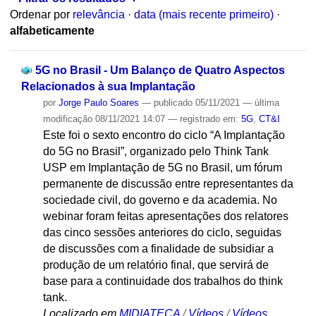
Ordenar por
relevância
·
data (mais recente primeiro)
·
alfabeticamente
5G no Brasil - Um Balanço de Quatro Aspectos
Relacionados à sua Implantação
por
Jorge Paulo Soares
—
publicado
05/11/2021
—
última
modificação
08/11/2021 14:07
— registrado em:
5G
,
CT&I
Este foi o sexto encontro do ciclo “A Implantação
do 5G no Brasil”, organizado pelo Think Tank
USP em Implantação de 5G no Brasil, um fórum
permanente de discussão entre representantes da
sociedade civil, do governo e da academia. No
webinar foram feitas apresentações dos relatores
das cinco sessões anteriores do ciclo, seguidas
de discussões com a finalidade de subsidiar a
produção de um relatório final, que servirá de
base para a continuidade dos trabalhos do think
tank.
Localizado em
MIDIATECA
/
Vídeos
/
Vídeos