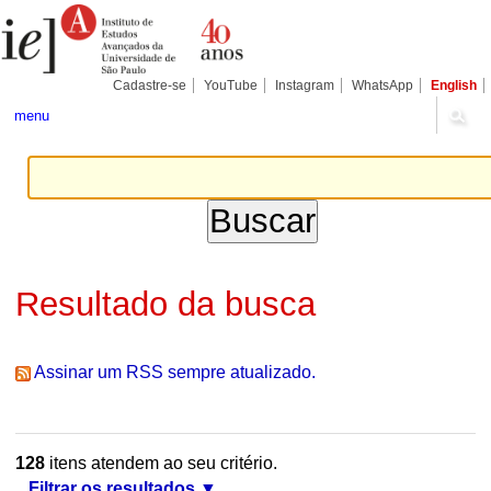
Ir
Ferramentas
Seções
para
Pessoais
o
conteúdo.
|
Cadastre-se
YouTube
Instagram
WhatsApp
English
Ir
para
menu
a
navegação
Resultado da busca
Assinar um RSS sempre atualizado.
128
itens atendem ao seu critério.
Filtrar os resultados