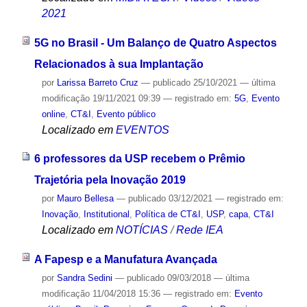
2021
5G no Brasil - Um Balanço de Quatro Aspectos
Relacionados à sua Implantação
por
Larissa Barreto Cruz
—
publicado
25/10/2021
—
última
modificação
19/11/2021 09:39
— registrado em:
5G
,
Evento
online
,
CT&I
,
Evento público
Localizado em
EVENTOS
6 professores da USP recebem o Prêmio
Trajetória pela Inovação 2019
por
Mauro Bellesa
—
publicado
03/12/2021
— registrado em:
Inovação
,
Institutional
,
Política de CT&I
,
USP
,
capa
,
CT&I
Localizado em
NOTÍCIAS
/
Rede IEA
A Fapesp e a Manufatura Avançada
por
Sandra Sedini
—
publicado
09/03/2018
—
última
modificação
11/04/2018 15:36
— registrado em:
Evento