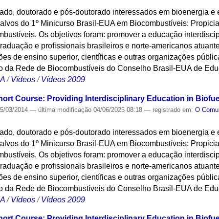
ado, doutorado e pós-doutorado interessados em bioenergia e
alvos do 1º Minicurso Brasil-EUA em Biocombustíveis: Propicia
bustíveis. Os objetivos foram: promover a educação interdisci
aduação e profissionais brasileiros e norte-americanos atuantes
ções de ensino superior, científicas e outras organizações públic
o da Rede de Biocombustíveis do Conselho Brasil-EUA de Edu
CA
/
Vídeos
/
Vídeos 2009
hort Course: Providing Interdisciplinary Education in Biofu
5/03/2014
—
última modificação
04/06/2025 08:18
— registrado em:
O Com
ado, doutorado e pós-doutorado interessados em bioenergia e
alvos do 1º Minicurso Brasil-EUA em Biocombustíveis: Propicia
bustíveis. Os objetivos foram: promover a educação interdisci
aduação e profissionais brasileiros e norte-americanos atuantes
ções de ensino superior, científicas e outras organizações públic
o da Rede de Biocombustíveis do Conselho Brasil-EUA de Edu
CA
/
Vídeos
/
Vídeos 2009
hort Course: Providing Interdisciplinary Education in Biofu