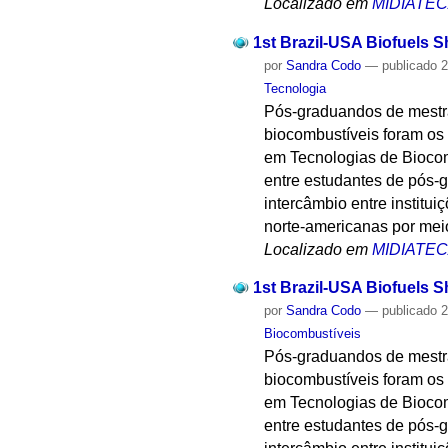
Localizado em
MIDIATE
1st Brazil-USA Biofuels S
por
Sandra Codo
—
publicado
2
Tecnologia
Pós-graduandos de mestr
biocombustíveis foram os 
em Tecnologias de Biocom
entre estudantes de pós-gr
intercâmbio entre institui
norte-americanas por mei
Localizado em
MIDIATE
1st Brazil-USA Biofuels S
por
Sandra Codo
—
publicado
2
Biocombustíveis
Pós-graduandos de mestr
biocombustíveis foram os 
em Tecnologias de Biocom
entre estudantes de pós-gr