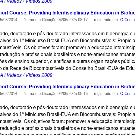
CA
/
Vídeos
/
Vídeos 2009
hort Course: Providing Interdisciplinary Education in Biofu
5/03/2014
—
última modificação
04/06/2025 08:17
— registrado em:
O Com
ado, doutorado e pós-doutorado interessados em bioenergia e
alvos do 1º Minicurso Brasil-EUA em Biocombustíveis: Propicia
bustíveis. Os objetivos foram: promover a educação interdisci
aduação e profissionais brasileiros e norte-americanos atuantes
ções de ensino superior, científicas e outras organizações públic
o da Rede de Biocombustíveis do Conselho Brasil-EUA de Edu
CA
/
Vídeos
/
Vídeos 2009
hort Course: Providing Interdisciplinary Education in Biofu
5/03/2014
—
última modificação
04/06/2025 08:16
— registrado em:
O Com
ado, doutorado e pós-doutorado interessados em bioenergia e
alvos do 1º Minicurso Brasil-EUA em Biocombustíveis: Propicia
bustíveis. Os objetivos foram: promover a educação interdisci
aduação e profissionais brasileiros e norte-americanos atuantes