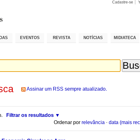
Cadastre-se
Busca
Busca
Avançad
OAS
EVENTOS
REVISTA
NOTÍCIAS
MIDIATECA
sca
Assinar um RSS sempre atualizado.
o.
Filtrar os resultados
Ordenar por
relevância
·
data (mais rec