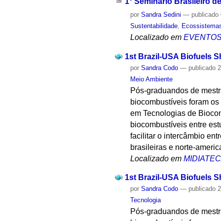
1° Seminário Brasileiro 
por
Sandra Sedini
—
publicado
Sustentabilidade
,
Ecossistema
Localizado em
EVENTO
1st Brazil-USA Biofuels S
por
Sandra Codo
—
publicado
2
Meio Ambiente
Pós-graduandos de mestr
biocombustíveis foram os 
em Tecnologias de Biocom
biocombustíveis entre est
facilitar o intercâmbio en
brasileiras e norte-amer
Localizado em
MIDIATE
1st Brazil-USA Biofuels S
por
Sandra Codo
—
publicado
2
Tecnologia
Pós-graduandos de mestr