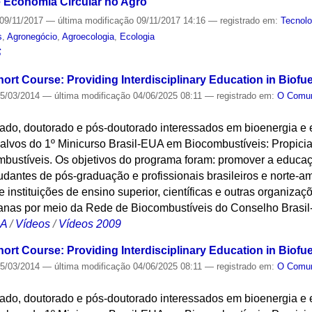
de Economia Circular no Agro
09/11/2017
—
última modificação
09/11/2017 14:16
— registrado em:
Tecnolo
s
,
Agronegócio
,
Agroecologia
,
Ecologia
S
hort Course: Providing Interdisciplinary Education in Biofu
5/03/2014
—
última modificação
04/06/2025 08:11
— registrado em:
O Com
ado, doutorado e pós-doutorado interessados em bioenergia e
alvos do 1º Minicurso Brasil-EUA em Biocombustíveis: Propicia
bustíveis. Os objetivos do programa foram: promover a educaçã
udantes de pós-graduação e profissionais brasileiros e norte-a
tre instituições de ensino superior, científicas e outras organiza
icanas por meio da Rede de Biocombustíveis do Conselho Brasi
CA
/
Vídeos
/
Vídeos 2009
hort Course: Providing Interdisciplinary Education in Biofu
5/03/2014
—
última modificação
04/06/2025 08:11
— registrado em:
O Com
ado, doutorado e pós-doutorado interessados em bioenergia e