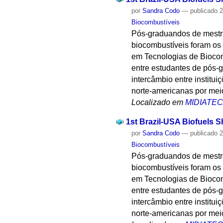
por
Sandra Codo
—
publicado
2
Biocombustíveis
Pós-graduandos de mestr
biocombustíveis foram os 
em Tecnologias de Biocom
entre estudantes de pós-gr
intercâmbio entre institui
norte-americanas por mei
Localizado em
MIDIATE
1st Brazil-USA Biofuels S
por
Sandra Codo
—
publicado
2
Biocombustíveis
Pós-graduandos de mestr
biocombustíveis foram os 
em Tecnologias de Biocom
entre estudantes de pós-gr
intercâmbio entre institui
norte-americanas por mei