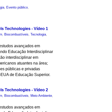
gia
,
Evento público
,
els Technologies - Vídeo 1
um
,
Biocombustíveis
,
Tecnologia
,
 estudos avançados em
ndo Educação Interdisciplinar
o interdisciplinar em
mericanos atuantes na área;
ções públicas e privadas
l-EUA de Educação Superior.
els Technologies - Vídeo 2
um
,
Biocombustíveis
,
Meio Ambiente
,
 estudos avançados em