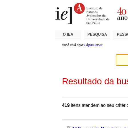
Ir
Ferramentas
Seções
para
Pessoais
o
conteúdo.
|
Ir
para
a
O IEA
PESQUISA
PESS
navegação
Você está aqui:
Página Inicial
Resultado da bu
419
itens atendem ao seu critéri