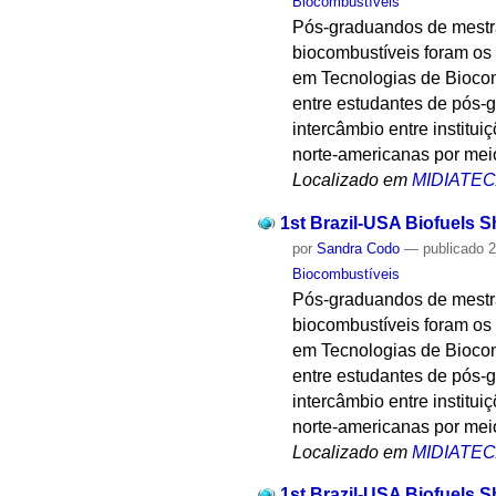
Biocombustíveis
Pós-graduandos de mestr
biocombustíveis foram os 
em Tecnologias de Biocom
entre estudantes de pós-gr
intercâmbio entre institui
norte-americanas por mei
Localizado em
MIDIATE
1st Brazil-USA Biofuels S
por
Sandra Codo
—
publicado
2
Biocombustíveis
Pós-graduandos de mestr
biocombustíveis foram os 
em Tecnologias de Biocom
entre estudantes de pós-gr
intercâmbio entre institui
norte-americanas por mei
Localizado em
MIDIATE
1st Brazil-USA Biofuels S