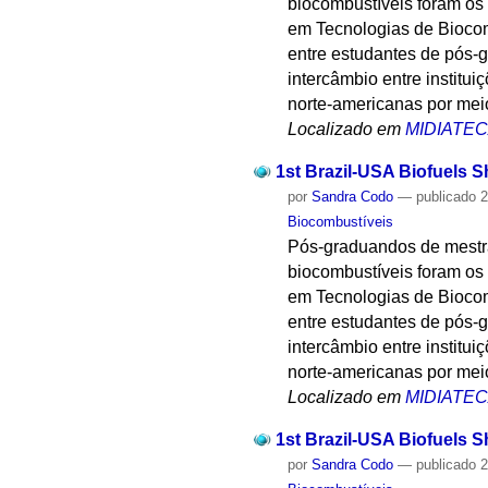
biocombustíveis foram os 
em Tecnologias de Biocom
entre estudantes de pós-gr
intercâmbio entre institui
norte-americanas por mei
Localizado em
MIDIATE
1st Brazil-USA Biofuels S
por
Sandra Codo
—
publicado
2
Biocombustíveis
Pós-graduandos de mestr
biocombustíveis foram os 
em Tecnologias de Biocom
entre estudantes de pós-gr
intercâmbio entre institui
norte-americanas por mei
Localizado em
MIDIATE
1st Brazil-USA Biofuels S
por
Sandra Codo
—
publicado
2