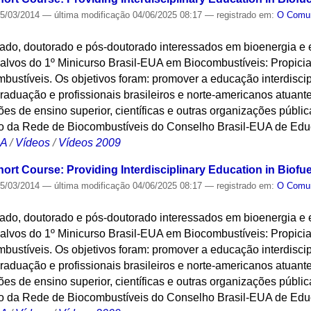
5/03/2014
—
última modificação
04/06/2025 08:17
— registrado em:
O Com
ado, doutorado e pós-doutorado interessados em bioenergia e
alvos do 1º Minicurso Brasil-EUA em Biocombustíveis: Propicia
bustíveis. Os objetivos foram: promover a educação interdisci
aduação e profissionais brasileiros e norte-americanos atuantes
ções de ensino superior, científicas e outras organizações públic
o da Rede de Biocombustíveis do Conselho Brasil-EUA de Edu
CA
/
Vídeos
/
Vídeos 2009
hort Course: Providing Interdisciplinary Education in Biofu
5/03/2014
—
última modificação
04/06/2025 08:17
— registrado em:
O Com
ado, doutorado e pós-doutorado interessados em bioenergia e
alvos do 1º Minicurso Brasil-EUA em Biocombustíveis: Propicia
bustíveis. Os objetivos foram: promover a educação interdisci
aduação e profissionais brasileiros e norte-americanos atuantes
ções de ensino superior, científicas e outras organizações públic
o da Rede de Biocombustíveis do Conselho Brasil-EUA de Edu