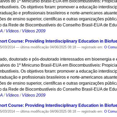
alvos do 1º Minicurso Brasil-EUA em Biocombustíveis: Propicia
bustíveis. Os objetivos foram: promover a educação interdisci
aduação e profissionais brasileiros e norte-americanos atuantes
ções de ensino superior, científicas e outras organizações públic
o da Rede de Biocombustíveis do Conselho Brasil-EUA de Edu
CA
/
Vídeos
/
Vídeos 2009
hort Course: Providing Interdisciplinary Education in Biofu
5/03/2014
—
última modificação
04/06/2025 08:18
— registrado em:
O Com
ado, doutorado e pós-doutorado interessados em bioenergia e
alvos do 1º Minicurso Brasil-EUA em Biocombustíveis: Propicia
bustíveis. Os objetivos foram: promover a educação interdisci
aduação e profissionais brasileiros e norte-americanos atuantes
ções de ensino superior, científicas e outras organizações públic
o da Rede de Biocombustíveis do Conselho Brasil-EUA de Edu
CA
/
Vídeos
/
Vídeos 2009
hort Course: Providing Interdisciplinary Education in Biofu
5/03/2014
—
última modificação
04/06/2025 08:18
— registrado em:
O Com