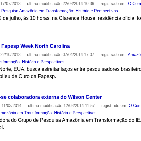
17/07/2013
—
última modificação
22/08/2014 10:36
— registrado em:
O Co
 Pesquisa Amazônia em Transformação: História e Perspectivas
 de julho, às 10 horas, na Clarence House, residência oficial 
S
a Fapesp Week North Carolina
22/10/2013
—
última modificação
07/04/2014 17:07
— registrado em:
Amazô
formação: História e Perspectivas
orte, EUA, busca estreitar laços entre pesquisadores brasileir
ileu de Ouro da Fapesp.
S
-se colaboradora externa do Wilson Center
o
11/03/2014
—
última modificação
12/03/2014 11:57
— registrado em:
O Co
mazônia em Transformação: História e Perspectivas
dora do Grupo de Pesquisa Amazônia em Transformação do IEA e
l.
S