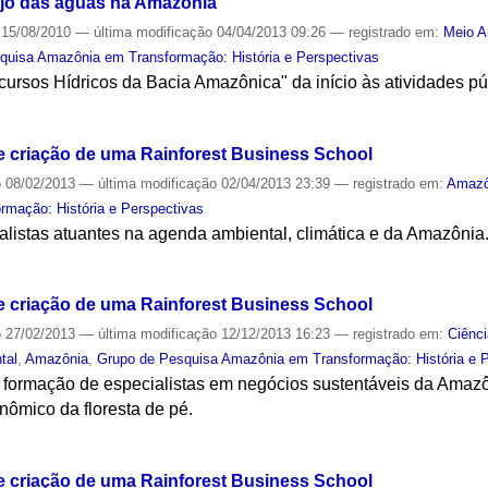
ejo das águas na Amazônia
15/08/2010
—
última modificação
04/04/2013 09:26
— registrado em:
Meio A
quisa Amazônia em Transformação: História e Perspectivas
ursos Hídricos da Bacia Amazônica" da início às atividades pú
S
e criação de uma Rainforest Business School
o
08/02/2013
—
última modificação
02/04/2013 23:39
— registrado em:
Amazô
mação: História e Perspectivas
alistas atuantes na agenda ambiental, climática e da Amazônia
S
e criação de uma Rainforest Business School
o
27/02/2013
—
última modificação
12/12/2013 16:23
— registrado em:
Ciênc
tal
,
Amazônia
,
Grupo de Pesquisa Amazônia em Transformação: História e 
 a formação de especialistas em negócios sustentáveis da Amaz
onômico da floresta de pé.
S
e criação de uma Rainforest Business School