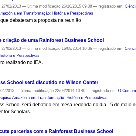
o
27/02/2013
—
última modificação
26/10/2015 09:38
— registrado em:
Ciênc
mazônia em Transformação: História e Perspectivas
 que debateram a proposta na reunião
S
e criação de uma Rainforest Business School
o
27/02/2013
—
última modificação
16/09/2014 10:36
— registrado em:
Ciênc
stória e Perspectivas
tro realizado no IEA.
S
ess School será discutido no Wilson Center
/04/2013
—
última modificação
22/08/2014 10:40
— registrado em:
O Comu
squisa Amazônia em Transformação: História e Perspectivas
ess School será debatido em mesa-redonda no dia 15 de maio no
r for Scholars.
S
ute parcerias com a Rainforest Business School