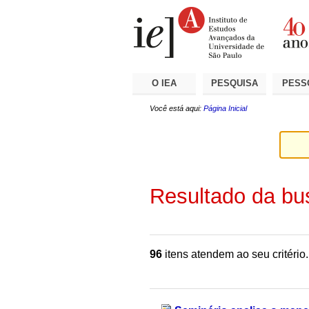
Ir
Ferramentas
Seções
para
Pessoais
o
conteúdo.
|
Ir
para
a
O IEA
PESQUISA
PESS
navegação
Você está aqui:
Página Inicial
Resultado da bu
96
itens atendem ao seu critério.