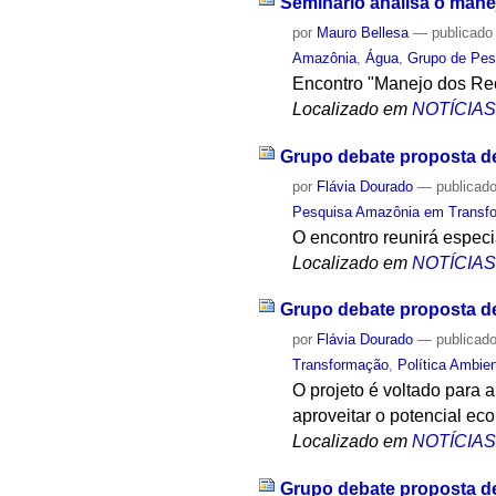
Seminário analisa o man
por
Mauro Bellesa
—
publicado
Amazônia
,
Água
,
Grupo de Pes
Encontro "Manejo dos Rec
Localizado em
NOTÍCIA
Grupo debate proposta d
por
Flávia Dourado
—
publicad
Pesquisa Amazônia em Transfor
O encontro reunirá especi
Localizado em
NOTÍCIA
Grupo debate proposta d
por
Flávia Dourado
—
publicad
Transformação
,
Política Ambien
O projeto é voltado para
aproveitar o potencial ec
Localizado em
NOTÍCIA
Grupo debate proposta d