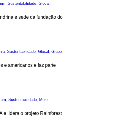
mum
,
Sustentabilidade
,
Glocal
,
londrina e sede da fundação do
nia
,
Sustentabilidade
,
Glocal
,
Grupo
os e americanos e faz parte
mum
,
Sustentabilidade
,
Meio
 lidera o projeto Rainforest