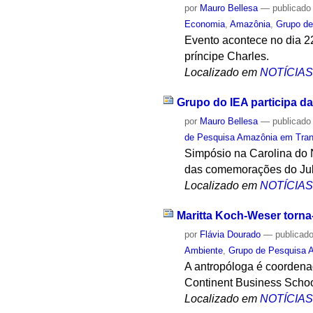
por
Mauro Bellesa
—
publicado
Economia
,
Amazônia
,
Grupo de
Evento acontece no dia 22
príncipe Charles.
Localizado em
NOTÍCIA
Grupo do IEA participa d
por
Mauro Bellesa
—
publicado
de Pesquisa Amazônia em Trans
Simpósio na Carolina do N
das comemorações do Jub
Localizado em
NOTÍCIA
Maritta Koch-Weser torna
por
Flávia Dourado
—
publicad
Ambiente
,
Grupo de Pesquisa A
A antropóloga é coordena
Continent Business Schoo
Localizado em
NOTÍCIA