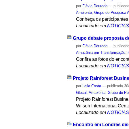
por
Flávia Dourado
—
publicad
Ambiente
,
Grupo de Pesquisa A
Conheça os participantes
Localizado em
NOTÍCIA
Grupo debate proposta d
por
Flávia Dourado
—
publicad
Amazônia em Transformação: Hi
Confira as fotos do encon
Localizado em
NOTÍCIA
Projeto Rainforest Busin
por
Leila Costa
—
publicado
30
Glocal
,
Amazônia
,
Grupo de Pe
Projeto Rainforest Busin
Wilson International Cente
Localizado em
NOTÍCIA
Encontro em Londres disc