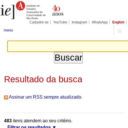
Ir
Ferramentas
Seções
para
Pessoais
o
conteúdo.
|
Cadastre-se
YouTube
Instagram
WhatsApp
English
Ir
para
menu
a
navegação
Resultado da busca
Assinar um RSS sempre atualizado.
483
itens atendem ao seu critério.
Filtrar os resultados