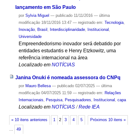
lançamento em São Paulo
por
Sylvia Miguel
—
publicado
11/11/2016
—
última
modificação
18/11/2016 13:47
— registrado em:
Tecnologia
,
Inovação
,
Brasil
,
Interdisciplinaridade
,
Institucional
,
Universidade
Empreendedorismo inovador será debatido por
entidades estudantis e Henry Etzkowitz, uma
referência internacional na área
Localizado em
NOTÍCIAS
Janina Onuki é nomeada assessora do CNPq
por
Mauro Bellesa
—
publicado
02/07/2025
—
última
modificação
04/07/2025 11:59
— registrado em:
Relações
Internacionais
,
Pesquisa
,
Pesquisadores
,
Institucional
,
capa
Localizado em
NOTÍCIAS
/
Rede IEA
« 10 itens anteriores
1
2
3
4
5
Próximos 10 itens »
…
49