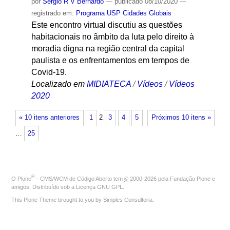
por
Sergio R V Bernardo
—
publicado
08/10/2020
—
registrado em:
Programa USP Cidades Globais
Este encontro virtual discutiu as questões
habitacionais no âmbito da luta pelo direito à
moradia digna na região central da capital
paulista e os enfrentamentos em tempos de
Covid-19.
Localizado em
MIDIATECA
/
Vídeos
/
Vídeos
2020
« 10 itens anteriores
1
2
3
4
5
Próximos 10 itens »
…
25
®
O
Plone
- CMS/WCM de Código Aberto
tem
©
2000-2026 pela
Fundação Plone
e
amigos. Distribuído sob a
Licença GNU GPL
.
This Plone Theme brought to you by
Simples Consultoria
.