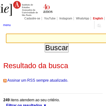
Ir
Ferramentas
Seções
para
Pessoais
o
conteúdo.
|
Cadastre-se
YouTube
Instagram
WhatsApp
English
Ir
para
menu
a
navegação
Resultado da busca
Assinar um RSS sempre atualizado.
249
itens atendem ao seu critério.
Filtrar os resultados