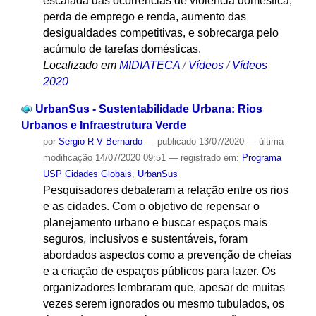
escalada das ocorrências de violência doméstica,
perda de emprego e renda, aumento das
desigualdades competitivas, e sobrecarga pelo
acúmulo de tarefas domésticas.
Localizado em
MIDIATECA
/
Vídeos
/
Vídeos
2020
UrbanSus - Sustentabilidade Urbana: Rios
Urbanos e Infraestrutura Verde
por
Sergio R V Bernardo
—
publicado
13/07/2020
—
última
modificação
14/07/2020 09:51
— registrado em:
Programa
USP Cidades Globais
,
UrbanSus
Pesquisadores debateram a relação entre os rios
e as cidades. Com o objetivo de repensar o
planejamento urbano e buscar espaços mais
seguros, inclusivos e sustentáveis, foram
abordados aspectos como a prevenção de cheias
e a criação de espaços públicos para lazer. Os
organizadores lembraram que, apesar de muitas
vezes serem ignorados ou mesmo tubulados, os