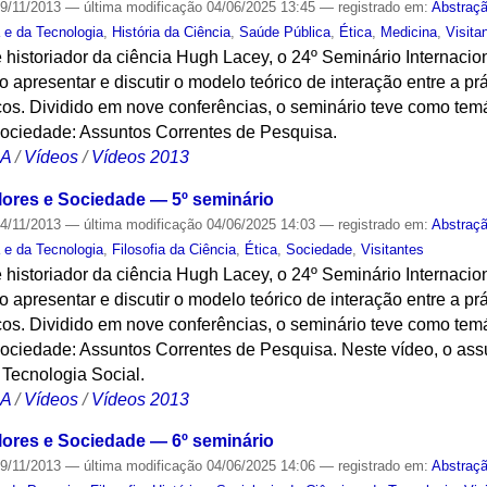
9/11/2013
—
última modificação
04/06/2025 13:45
— registrado em:
Abstraç
a e da Tecnologia
,
História da Ciência
,
Saúde Pública
,
Ética
,
Medicina
,
Visita
 historiador da ciência Hugh Lacey, o 24º Seminário Internacion
 apresentar e discutir o modelo teórico de interação entre a prát
cos. Dividido em nove conferências, o seminário teve como temá
Sociedade: Assuntos Correntes de Pesquisa.
CA
/
Vídeos
/
Vídeos 2013
alores e Sociedade — 5º seminário
4/11/2013
—
última modificação
04/06/2025 14:03
— registrado em:
Abstraç
a e da Tecnologia
,
Filosofia da Ciência
,
Ética
,
Sociedade
,
Visitantes
 historiador da ciência Hugh Lacey, o 24º Seminário Internacion
 apresentar e discutir o modelo teórico de interação entre a prát
cos. Dividido em nove conferências, o seminário teve como temá
ociedade: Assuntos Correntes de Pesquisa. Neste vídeo, o assu
Tecnologia Social.
CA
/
Vídeos
/
Vídeos 2013
alores e Sociedade — 6º seminário
9/11/2013
—
última modificação
04/06/2025 14:06
— registrado em:
Abstraç