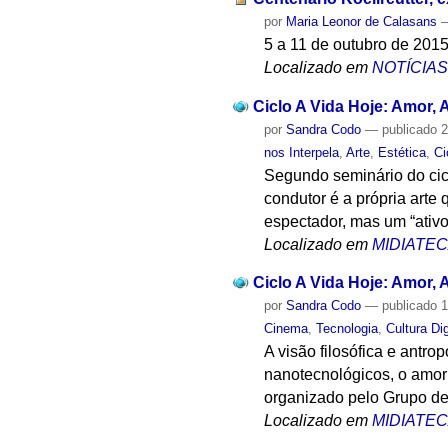
por
Maria Leonor de Calasans
5 a 11 de outubro de 2015
Localizado em
NOTÍCIA
Ciclo A Vida Hoje: Amor, A
por
Sandra Codo
—
publicado
2
nos Interpela
,
Arte
,
Estética
,
Ci
Segundo seminário do ciclo
condutor é a própria arte
espectador, mas um “ativo 
Localizado em
MIDIATE
Ciclo A Vida Hoje: Amor, 
por
Sandra Codo
—
publicado
1
Cinema
,
Tecnologia
,
Cultura Dig
A visão filosófica e antr
nanotecnológicos, o amor 
organizado pelo Grupo de
Localizado em
MIDIATE