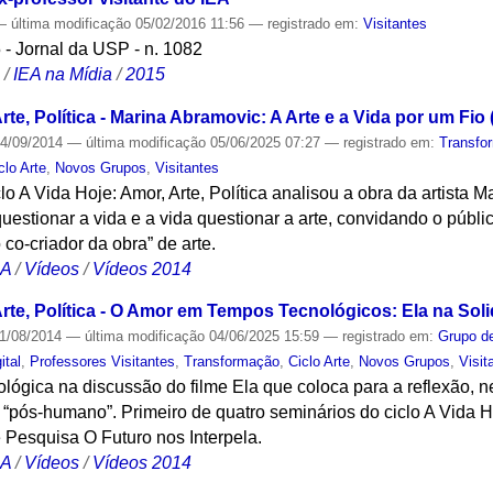
—
última modificação
05/02/2016 11:56
— registrado em:
Visitantes
 - Jornal da USP - n. 1082
S
/
IEA na Mídia
/
2015
rte, Política - Marina Abramovic: A Arte e a Vida por um Fio 
4/09/2014
—
última modificação
05/06/2025 07:27
— registrado em:
Transfo
clo Arte
,
Novos Grupos
,
Visitantes
 A Vida Hoje: Amor, Arte, Política analisou a obra da artista M
 questionar a vida e a vida questionar a arte, convidando o púb
co-criador da obra” de arte.
CA
/
Vídeos
/
Vídeos 2014
Arte, Política - O Amor em Tempos Tecnológicos: Ela na Soli
1/08/2014
—
última modificação
04/06/2025 15:59
— registrado em:
Grupo de
ital
,
Professores Visitantes
,
Transformação
,
Ciclo Arte
,
Novos Grupos
,
Visit
opológica na discussão do filme Ela que coloca para a reflexão, 
“pós-humano”. Primeiro de quatro seminários do ciclo A Vida Hoj
 Pesquisa O Futuro nos Interpela.
CA
/
Vídeos
/
Vídeos 2014