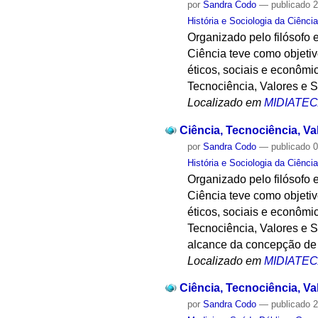
por
Sandra Codo
—
publicado
2
História e Sociologia da Ciênci
Organizado pelo filósofo e
Ciência teve como objetivo
éticos, sociais e econômi
Tecnociência, Valores e 
Localizado em
MIDIATE
Ciência, Tecnociência, V
por
Sandra Codo
—
publicado
0
História e Sociologia da Ciênci
Organizado pelo filósofo e
Ciência teve como objetivo
éticos, sociais e econômi
Tecnociência, Valores e S
alcance da concepção de 
Localizado em
MIDIATE
Ciência, Tecnociência, V
por
Sandra Codo
—
publicado
2