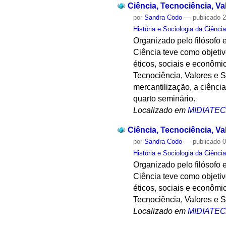
Ciência, Tecnociência, Val
por
Sandra Codo
—
publicado
2
História e Sociologia da Ciênci
Organizado pelo filósofo e
Ciência teve como objetivo
éticos, sociais e econômi
Tecnociência, Valores e S
mercantilização, a ciênci
quarto seminário.
Localizado em
MIDIATE
Ciência, Tecnociência, Val
por
Sandra Codo
—
publicado
0
História e Sociologia da Ciênci
Organizado pelo filósofo e
Ciência teve como objetivo
éticos, sociais e econômi
Tecnociência, Valores e 
Localizado em
MIDIATE