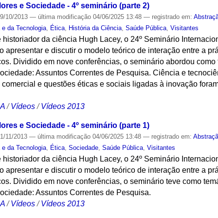
ores e Sociedade - 4º seminário (parte 2)
9/10/2013
—
última modificação
04/06/2025 13:48
— registrado em:
Abstraç
a e da Tecnologia
,
Ética
,
História da Ciência
,
Saúde Pública
,
Visitantes
 historiador da ciência Hugh Lacey, o 24º Seminário Internacion
 apresentar e discutir o modelo teórico de interação entre a prát
cos. Dividido em nove conferências, o seminário abordou como t
ociedade: Assuntos Correntes de Pesquisa. Ciência e tecnociênc
a comercial e questões éticas e sociais ligadas à inovação for
CA
/
Vídeos
/
Vídeos 2013
ores e Sociedade - 4º seminário (parte 1)
1/11/2013
—
última modificação
04/06/2025 13:48
— registrado em:
Abstraç
a e da Tecnologia
,
Ética
,
Sociedade
,
Saúde Pública
,
Visitantes
 historiador da ciência Hugh Lacey, o 24º Seminário Internacion
 apresentar e discutir o modelo teórico de interação entre a prát
cos. Dividido em nove conferências, o seminário teve como temá
Sociedade: Assuntos Correntes de Pesquisa.
CA
/
Vídeos
/
Vídeos 2013