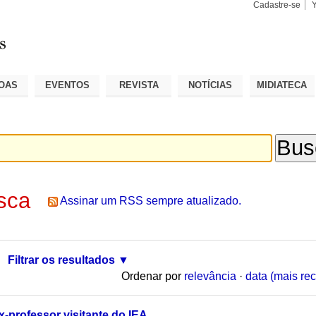
Cadastre-se
Busca
Busca
Avançad
OAS
EVENTOS
REVISTA
NOTÍCIAS
MIDIATECA
sca
Assinar um RSS sempre atualizado.
Filtrar os resultados
Ordenar por
relevância
·
data (mais rec
x-professor visitante do IEA