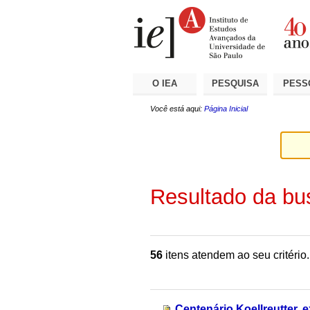
Ir
Ferramentas
Seções
para
Pessoais
o
conteúdo.
|
Ir
para
a
O IEA
PESQUISA
PESS
navegação
Você está aqui:
Página Inicial
Resultado da bu
56
itens atendem ao seu critério.
Centenário Koellreutter, e