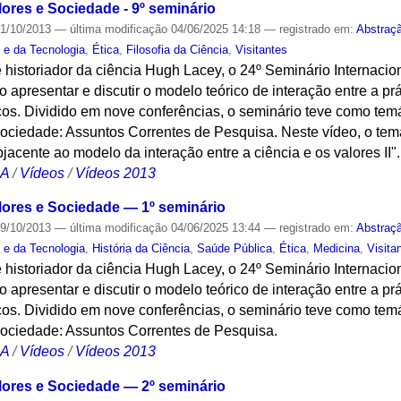
lores e Sociedade - 9º seminário
1/10/2013
—
última modificação
04/06/2025 14:18
— registrado em:
Abstraç
a e da Tecnologia
,
Ética
,
Filosofia da Ciência
,
Visitantes
 historiador da ciência Hugh Lacey, o 24º Seminário Internacion
 apresentar e discutir o modelo teórico de interação entre a prát
cos. Dividido em nove conferências, o seminário teve como temá
Sociedade: Assuntos Correntes de Pesquisa. Neste vídeo, o tem
jacente ao modelo da interação entre a ciência e os valores II".
CA
/
Vídeos
/
Vídeos 2013
alores e Sociedade — 1º seminário
9/10/2013
—
última modificação
04/06/2025 13:44
— registrado em:
Abstraç
a e da Tecnologia
,
História da Ciência
,
Saúde Pública
,
Ética
,
Medicina
,
Visita
 historiador da ciência Hugh Lacey, o 24º Seminário Internacion
 apresentar e discutir o modelo teórico de interação entre a prát
cos. Dividido em nove conferências, o seminário teve como temá
Sociedade: Assuntos Correntes de Pesquisa.
CA
/
Vídeos
/
Vídeos 2013
alores e Sociedade — 2º seminário