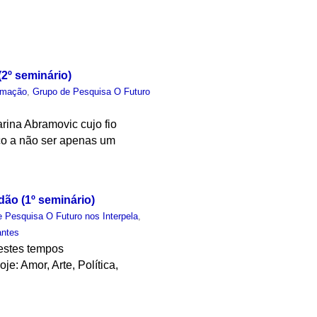
(2º seminário)
rmação
,
Grupo de Pesquisa O Futuro
arina Abramovic cujo fio
lico a não ser apenas um
dão (1º seminário)
 Pesquisa O Futuro nos Interpela
,
antes
nestes tempos
e: Amor, Arte, Política,