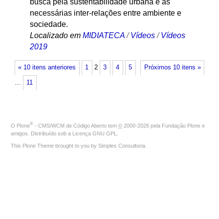
busca pela sustentabilidade urbana e as
necessárias inter-relações entre ambiente e
sociedade.
Localizado em
MIDIATECA
/
Vídeos
/
Vídeos
2019
« 10 itens anteriores
1
2
3
4
5
Próximos 10 itens »
…
11
®
O
Plone
- CMS/WCM de Código Aberto
tem
©
2000-2026 pela
Fundação Plone
e
amigos. Distribuído sob a
Licença GNU GPL
.
This Plone Theme brought to you by
Simples Consultoria
.