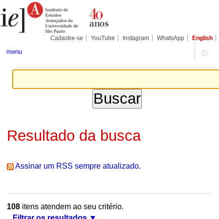
Ir
Ferramentas
Seções
para
Pessoais
o
conteúdo.
|
Cadastre-se
YouTube
Instagram
WhatsApp
English
Ir
para
menu
a
navegação
Resultado da busca
Assinar um RSS sempre atualizado.
108
itens atendem ao seu critério.
Filtrar os resultados