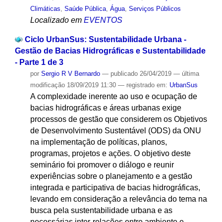
Climáticas
,
Saúde Pública
,
Água
,
Serviços Públicos
Localizado em
EVENTOS
Ciclo UrbanSus: Sustentabilidade Urbana -
Gestão de Bacias Hidrográficas e Sustentabilidade
- Parte 1 de 3
por
Sergio R V Bernardo
—
publicado
26/04/2019
—
última
modificação
18/09/2019 11:30
— registrado em:
UrbanSus
A complexidade inerente ao uso e ocupação de
bacias hidrográficas e áreas urbanas exige
processos de gestão que considerem os Objetivos
de Desenvolvimento Sustentável (ODS) da ONU
na implementação de políticas, planos,
programas, projetos e ações. O objetivo deste
seminário foi promover o diálogo e reunir
experiências sobre o planejamento e a gestão
integrada e participativa de bacias hidrográficas,
levando em consideração a relevância do tema na
busca pela sustentabilidade urbana e as
necessárias inter-relações entre ambiente e