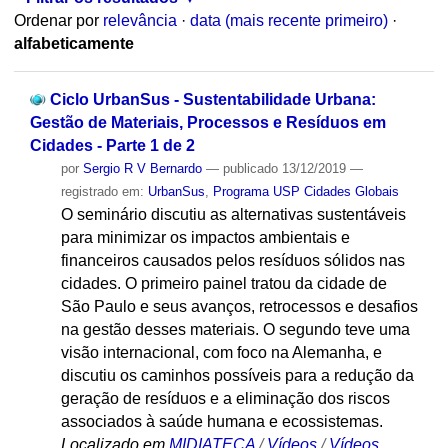
Ordenar por
relevância
·
data (mais recente primeiro)
·
alfabeticamente
Ciclo UrbanSus - Sustentabilidade Urbana:
Gestão de Materiais, Processos e Resíduos em
Cidades - Parte 1 de 2
por
Sergio R V Bernardo
—
publicado
13/12/2019
—
registrado em:
UrbanSus
,
Programa USP Cidades Globais
O seminário discutiu as alternativas sustentáveis
para minimizar os impactos ambientais e
financeiros causados pelos resíduos sólidos nas
cidades. O primeiro painel tratou da cidade de
São Paulo e seus avanços, retrocessos e desafios
na gestão desses materiais. O segundo teve uma
visão internacional, com foco na Alemanha, e
discutiu os caminhos possíveis para a redução da
geração de resíduos e a eliminação dos riscos
associados à saúde humana e ecossistemas.
Localizado em
MIDIATECA
/
Vídeos
/
Vídeos