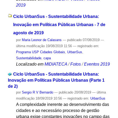
2019
Ciclo UrbanSus - Sustentabilidade Urbana:
Inovação em Políticas Públicas Urbanas - 7 de
agosto de 2019
por
Maria Leonor de Calasans
—
publicado
07/08/2019
—
última modificação
19/08/2019 11:56
— registrado em:
Programa USP Cidades Globais
,
UrbanSus
,
Sustentabilidade
,
capa
Localizado em
MIDIATECA
/
Fotos
/
Eventos 2019
Ciclo UrbanSus - Sustentabilidade Urbana:
Inovação em Políticas Públicas Urbanas (Parte 1
de 2)
por
Sergio R V Bernardo
—
publicado
20/08/2019
—
última
modificação
18/09/2019 10:56
— registrado em:
UrbanSus
A complexidade inerente ao desenvolvimento das
cidades e ao necessário processo de gestão
urbana exige constantes inovações no campo das