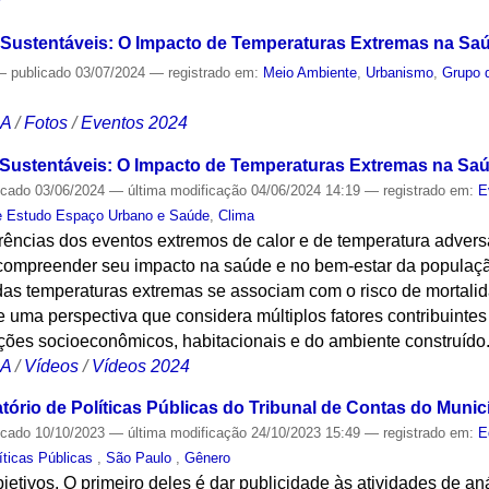
Sustentáveis: O Impacto de Temperaturas Extremas na Saúd
—
publicado
03/07/2024
— registrado em:
Meio Ambiente
,
Urbanismo
,
Grupo 
CA
/
Fotos
/
Eventos 2024
Sustentáveis: O Impacto de Temperaturas Extremas na Sa
icado
03/06/2024
—
última modificação
04/06/2024 14:19
— registrado em:
E
e Estudo Espaço Urbano e Saúde
,
Clima
rências dos eventos extremos de calor e de temperatura adver
 compreender seu impacto na saúde e no bem-estar da populaç
das temperaturas extremas se associam com o risco de mortalid
e uma perspectiva que considera múltiplos fatores contribuinte
ões socioeconômicos, habitacionais e do ambiente construído
CA
/
Vídeos
/
Vídeos 2024
ório de Políticas Públicas do Tribunal de Contas do Munic
icado
10/10/2023
—
última modificação
24/10/2023 15:49
— registrado em:
E
íticas Públicas
,
São Paulo
,
Gênero
jetivos. O primeiro deles é dar publicidade às atividades de an