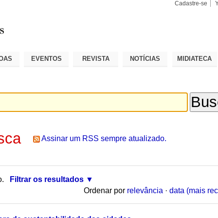
Cadastre-se
Busca
Busca
Avançad
OAS
EVENTOS
REVISTA
NOTÍCIAS
MIDIATECA
sca
Assinar um RSS sempre atualizado.
o.
Filtrar os resultados
Ordenar por
relevância
·
data (mais rec