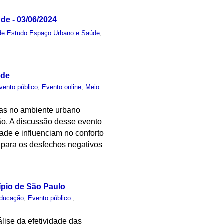
e - 03/06/2024
de Estudo Espaço Urbano e Saúde
,
úde
vento público
,
Evento online
,
Meio
sas no ambiente urbano
ão. A discussão desse evento
ade e influenciam no conforto
s para os desfechos negativos
.
ípio de São Paulo
ducação
,
Evento público
,
álise da efetividade das