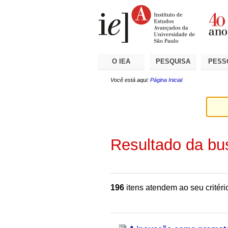
Ir
Ferramentas
Seções
para
Pessoais
o
conteúdo.
|
Ir
para
a
O IEA
PESQUISA
PESS
navegação
Você está aqui:
Página Inicial
Resultado da bu
196
itens atendem ao seu critéri