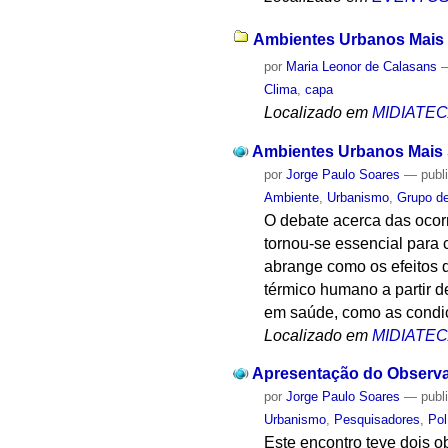
Ambientes Urbanos Mais 
por
Maria Leonor de Calasans
Clima
,
capa
Localizado em
MIDIATE
Ambientes Urbanos Mais 
por
Jorge Paulo Soares
—
publ
Ambiente
,
Urbanismo
,
Grupo d
O debate acerca das ocor
tornou-se essencial para
abrange como os efeitos 
térmico humano a partir d
em saúde, como as condiç
Localizado em
MIDIATE
Apresentação do Observat
por
Jorge Paulo Soares
—
publ
Urbanismo
,
Pesquisadores
,
Pol
Este encontro teve dois ob