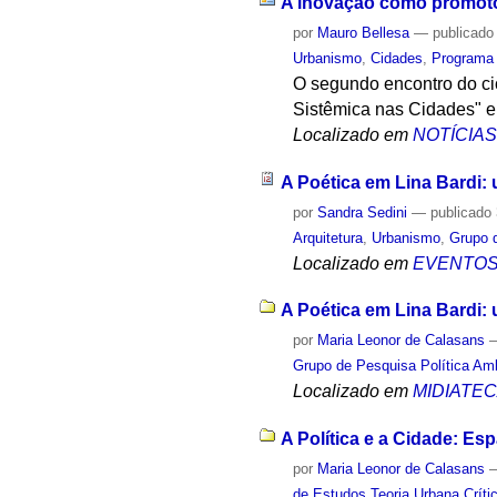
A inovação como promoto
por
Mauro Bellesa
—
publicado
Urbanismo
,
Cidades
,
Programa
O segundo encontro do ci
Sistêmica nas Cidades" e 
Localizado em
NOTÍCIA
A Poética em Lina Bardi: 
por
Sandra Sedini
—
publicado
Arquitetura
,
Urbanismo
,
Grupo 
Localizado em
EVENTO
A Poética em Lina Bardi:
por
Maria Leonor de Calasans
Grupo de Pesquisa Política Amb
Localizado em
MIDIATE
A Política e a Cidade: Es
por
Maria Leonor de Calasans
de Estudos Teoria Urbana Críti