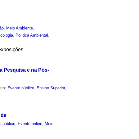
ão
,
Meio Ambiente
,
cologia
,
Política Ambiental
,
 exposições
a Pesquisa e na Pós-
 em:
Evento público
,
Ensino Superior
,
úde
o público
,
Evento online
,
Meio