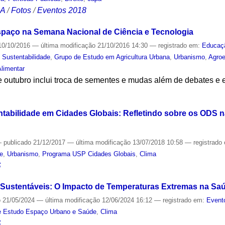
CA
/
Fotos
/
Eventos 2018
spaço na Semana Nacional de Ciência e Tecnologia
0/10/2016
—
última modificação
21/10/2016 14:30
— registrado em:
Educaç
,
Sustentabilidade
,
Grupo de Estudo em Agricultura Urbana
,
Urbanismo
,
Agroe
limentar
 outubro inclui troca de sementes e mudas além de debates e
S
tabilidade em Cidades Globais: Refletindo sobre os ODS n
—
publicado
21/12/2017
—
última modificação
13/07/2018 10:58
— registrado
de
,
Urbanismo
,
Programa USP Cidades Globais
,
Clima
S
Sustentáveis: O Impacto de Temperaturas Extremas na Sa
o
21/05/2024
—
última modificação
12/06/2024 16:12
— registrado em:
Event
e Estudo Espaço Urbano e Saúde
,
Clima
S