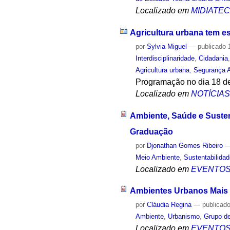
Localizado em
MIDIATE
Agricultura urbana tem e
por
Sylvia Miguel
—
publicado
1
Interdisciplinaridade
,
Cidadania
Agricultura urbana
,
Segurança A
Programação no dia 18 de
Localizado em
NOTÍCIA
Ambiente, Saúde e Susten
Graduação
por
Djonathan Gomes Ribeiro
Meio Ambiente
,
Sustentabilida
Localizado em
EVENTO
Ambientes Urbanos Mais 
por
Cláudia Regina
—
publicad
Ambiente
,
Urbanismo
,
Grupo d
Localizado em
EVENTO