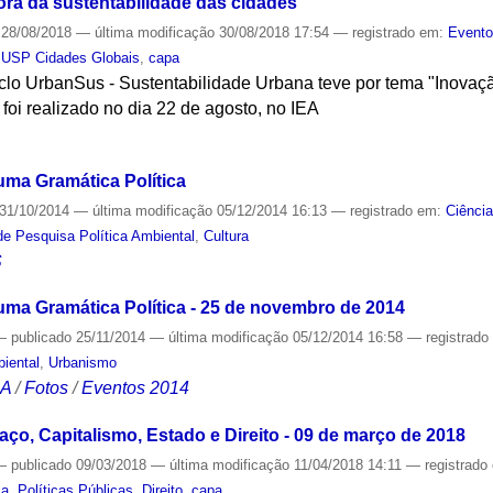
ra da sustentabilidade das cidades
28/08/2018
—
última modificação
30/08/2018 17:54
— registrado em:
Event
 USP Cidades Globais
,
capa
clo UrbanSus - Sustentabilidade Urbana teve por tema "Inovaç
foi realizado no dia 22 de agosto, no IEA
S
uma Gramática Política
31/10/2014
—
última modificação
05/12/2014 16:13
— registrado em:
Ciênci
de Pesquisa Política Ambiental
,
Cultura
S
 uma Gramática Política - 25 de novembro de 2014
—
publicado
25/11/2014
—
última modificação
05/12/2014 16:58
— registrad
iental
,
Urbanismo
CA
/
Fotos
/
Eventos 2014
paço, Capitalismo, Estado e Direito - 09 de março de 2018
—
publicado
09/03/2018
—
última modificação
11/04/2018 14:11
— registrado
ca
,
Políticas Públicas
,
Direito
,
capa