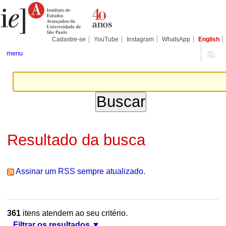
Ir
Ferramentas
Seções
para
Pessoais
o
conteúdo.
|
Cadastre-se
YouTube
Instagram
WhatsApp
English
Ir
para
menu
a
navegação
Resultado da busca
Assinar um RSS sempre atualizado.
361
itens atendem ao seu critério.
Filtrar os resultados