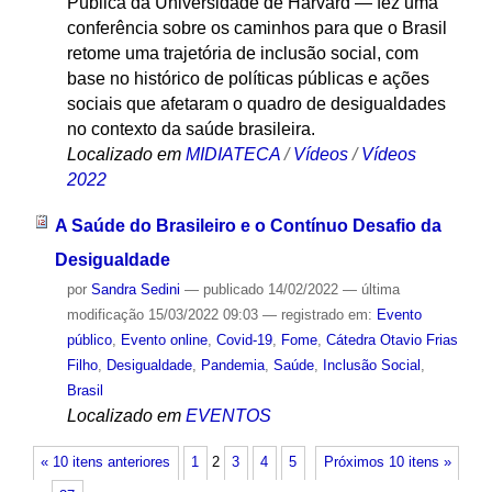
Pública da Universidade de Harvard — fez uma
conferência sobre os caminhos para que o Brasil
retome uma trajetória de inclusão social, com
base no histórico de políticas públicas e ações
sociais que afetaram o quadro de desigualdades
no contexto da saúde brasileira.
Localizado em
MIDIATECA
/
Vídeos
/
Vídeos
2022
A Saúde do Brasileiro e o Contínuo Desafio da
Desigualdade
por
Sandra Sedini
—
publicado
14/02/2022
—
última
modificação
15/03/2022 09:03
— registrado em:
Evento
público
,
Evento online
,
Covid-19
,
Fome
,
Cátedra Otavio Frias
Filho
,
Desigualdade
,
Pandemia
,
Saúde
,
Inclusão Social
,
Brasil
Localizado em
EVENTOS
« 10 itens anteriores
1
2
3
4
5
Próximos 10 itens »