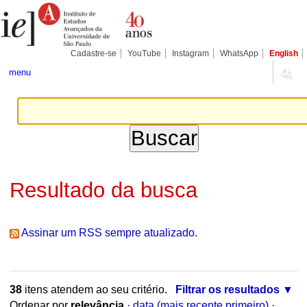
Ir
Ferramentas
Seções
para
Pessoais
o
conteúdo.
|
Cadastre-se
YouTube
Instagram
WhatsApp
English
Ir
para
menu
a
navegação
Resultado da busca
Assinar um RSS sempre atualizado.
38
itens atendem ao seu critério.
Filtrar os resultados
Ordenar por
relevância
·
data (mais recente primeiro)
·