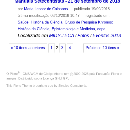
Manuais Setecentistas - 21 de setembro de 2018
por
Maria Leonor de Calasans
—
publicado
19/09/2018
—
última modificação
08/10/2018 10:47
— registrado em:
Saúde
,
História da Ciência
,
Grupo de Pesquisa Khronos:
História da Ciência, Epistemologia e Medicina
,
capa
Localizado em
MIDIATECA
/
Fotos
/
Eventos 2018
« 10 itens anteriores
1
2
3
4
Próximos 10 itens »
®
O
Plone
- CMS/WCM de Código Aberto
tem
©
2000-2026 pela
Fundação Plone
e
amigos. Distribuído sob a
Licença GNU GPL
.
This Plone Theme brought to you by
Simples Consultoria
.