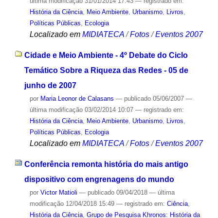
última modificação
31/01/2014 17:43
— registrado em:
História da Ciência
,
Meio Ambiente
,
Urbanismo
,
Livros
,
Políticas Públicas
,
Ecologia
Localizado em
MIDIATECA
/
Fotos
/
Eventos 2007
Cidade e Meio Ambiente - 4º Debate do Ciclo
Temático Sobre a Riqueza das Redes - 05 de
junho de 2007
por
Maria Leonor de Calasans
—
publicado
05/06/2007
—
última modificação
03/02/2014 10:07
— registrado em:
História da Ciência
,
Meio Ambiente
,
Urbanismo
,
Livros
,
Políticas Públicas
,
Ecologia
Localizado em
MIDIATECA
/
Fotos
/
Eventos 2007
Conferência remonta história do mais antigo
dispositivo com engrenagens do mundo
por
Victor Matioli
—
publicado
09/04/2018
—
última
modificação
12/04/2018 15:49
— registrado em:
Ciência
,
História da Ciência
,
Grupo de Pesquisa Khronos: História da