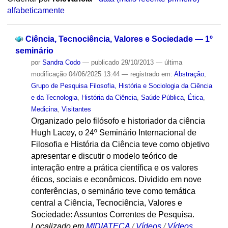
alfabeticamente
Ciência, Tecnociência, Valores e Sociedade — 1º
seminário
por
Sandra Codo
—
publicado
29/10/2013
—
última
modificação
04/06/2025 13:44
— registrado em:
Abstração
,
Grupo de Pesquisa Filosofia, História e Sociologia da Ciência
e da Tecnologia
,
História da Ciência
,
Saúde Pública
,
Ética
,
Medicina
,
Visitantes
Organizado pelo filósofo e historiador da ciência
Hugh Lacey, o 24º Seminário Internacional de
Filosofia e História da Ciência teve como objetivo
apresentar e discutir o modelo teórico de
interação entre a prática científica e os valores
éticos, sociais e econômicos. Dividido em nove
conferências, o seminário teve como temática
central a Ciência, Tecnociência, Valores e
Sociedade: Assuntos Correntes de Pesquisa.
Localizado em
MIDIATECA
/
Vídeos
/
Vídeos