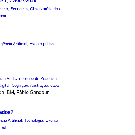
e 1) - 26/03/2024
lismo
,
Economia
,
Observatório dos
apa
igência Artificial
,
Evento público
,
cia Artificial
,
Grupo de Pesquisa
igital
,
Cognição
,
Abstração
,
capa
e da IBM, Fábio Gandour
rados?
ncia Artificial
,
Tecnologia
,
Evento
T&I