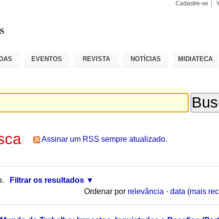
Cadastre-se
Busca
Busca
Avançad
OAS
EVENTOS
REVISTA
NOTÍCIAS
MIDIATECA
sca
Assinar um RSS sempre atualizado.
o.
Filtrar os resultados
Ordenar por
relevância
·
data (mais rec