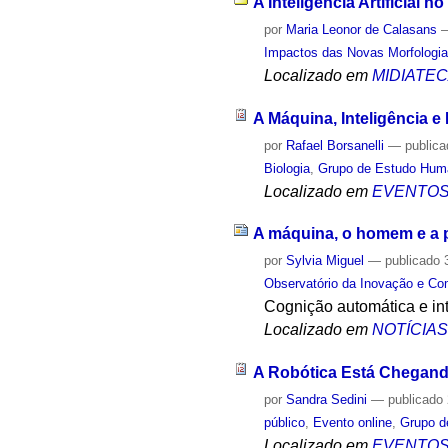
A Inteligência Artificial 
por
Maria Leonor de Calasans
Impactos das Novas Morfologia
Localizado em
MIDIATE
A Máquina, Inteligência e 
por
Rafael Borsanelli
—
public
Biologia
,
Grupo de Estudo Hum
Localizado em
EVENTO
A máquina, o homem e a
por
Sylvia Miguel
—
publicado
3
Observatório da Inovação e Co
Cognição automática e int
Localizado em
NOTÍCIA
A Robótica Está Chegando
por
Sandra Sedini
—
publicado
público
,
Evento online
,
Grupo d
Localizado em
EVENTO