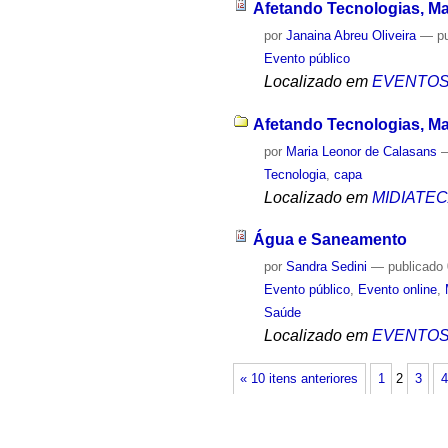
Afetando Tecnologias, Ma
por
Janaina Abreu Oliveira
—
p
Evento público
Localizado em
EVENTO
Afetando Tecnologias, Maq
por
Maria Leonor de Calasans
Tecnologia
,
capa
Localizado em
MIDIATE
Água e Saneamento
por
Sandra Sedini
—
publicado
Evento público
,
Evento online
,
Saúde
Localizado em
EVENTO
« 10 itens anteriores
1
2
3
4