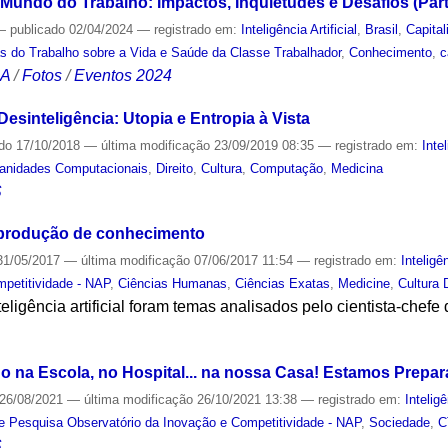
no Mundo do Trabalho: Impactos, Inquietudes e Desafios (Part
—
publicado
02/04/2024
— registrado em:
Inteligência Artificial
,
Brasil
,
Capita
s do Trabalho sobre a Vida e Saúde da Classe Trabalhador
,
Conhecimento
,
c
CA
/
Fotos
/
Eventos 2024
Desinteligência: Utopia e Entropia à Vista
ado
17/10/2018
—
última modificação
23/09/2019 08:35
— registrado em:
Intel
anidades Computacionais
,
Direito
,
Cultura
,
Computação
,
Medicina
S
 produção de conhecimento
1/05/2017
—
última modificação
07/06/2017 11:54
— registrado em:
Inteligên
mpetitividade - NAP
,
Ciências Humanas
,
Ciências Exatas
,
Medicine
,
Cultura D
eligência artificial foram temas analisados pelo cientista-chef
S
 na Escola, no Hospital... na nossa Casa! Estamos Prepa
26/08/2021
—
última modificação
26/10/2021 13:38
— registrado em:
Inteligê
e Pesquisa Observatório da Inovação e Competitividade - NAP
,
Sociedade
,
C
S