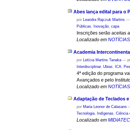
Abes lança edital para o
por
Leandra Rajczuk Martins
Públicas
,
Inovação
,
capa
Inscrições serão aceitas 
Localizado em
NOTÍCIA
Academia Intercontinental 
por
Letícia Martins Tanaka
—
p
Interdisciplinar
,
Ubias
,
ICA
,
Pes
4ª edição do programa vai 
Avançados e pelo Institu
Localizado em
NOTÍCIA
Adaptação de Teclados e 
por
Maria Leonor de Calasans
Tecnologia
,
Indígenas
,
Ciência 
Localizado em
MIDIATE