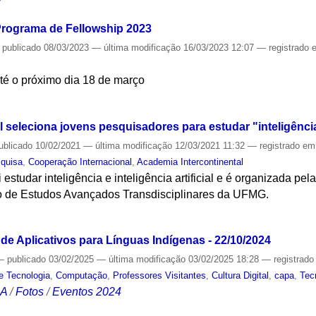
 Programa de Fellowship 2023
—
publicado
08/03/2023
—
última modificação
16/03/2023 12:07
— registrado
até o próximo dia 18 de março
S
seleciona jovens pesquisadores para estudar "inteligência e
ublicado
10/02/2021
—
última modificação
12/03/2021 11:32
— registrado e
quisa
,
Cooperação Internacional
,
Academia Intercontinental
estudar inteligência e inteligência artificial e é organizada pe
to de Estudos Avançados Transdisciplinares da UFMG.
S
de Aplicativos para Línguas Indígenas - 22/10/2024
—
publicado
03/02/2025
—
última modificação
03/02/2025 18:28
— registrad
e Tecnologia
,
Computação
,
Professores Visitantes
,
Cultura Digital
,
capa
,
Tec
CA
/
Fotos
/
Eventos 2024