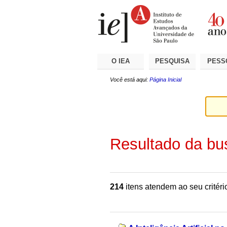
Ir
Ferramentas
Seções
para
Pessoais
o
conteúdo.
|
Ir
para
a
O IEA
PESQUISA
PESS
navegação
Você está aqui:
Página Inicial
Resultado da bu
214
itens atendem ao seu critéri