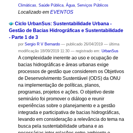
Climáticas
,
Saúde Pública
,
Água
,
Serviços Públicos
Localizado em
EVENTOS
Ciclo UrbanSus: Sustentabilidade Urbana -
Gestão de Bacias Hidrográficas e Sustentabilidade
- Parte 1 de 3
por
Sergio R V Bernardo
—
publicado
26/04/2019
—
última
modificação
18/09/2019 11:30
— registrado em:
UrbanSus
A complexidade inerente ao uso e ocupação de
bacias hidrográficas e áreas urbanas exige
processos de gestão que considerem os Objetivos
de Desenvolvimento Sustentável (ODS) da ONU
na implementação de políticas, planos,
programas, projetos e ações. O objetivo deste
seminário foi promover o diálogo e reunir
experiências sobre o planejamento e a gestão
integrada e participativa de bacias hidrográficas,
levando em consideração a relevância do tema na
busca pela sustentabilidade urbana e as
necessárias inter-relações entre ambiente e