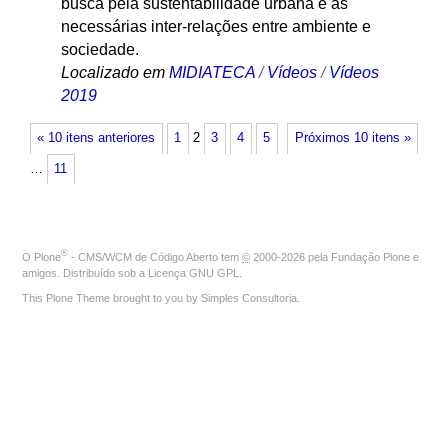
busca pela sustentabilidade urbana e as
necessárias inter-relações entre ambiente e
sociedade.
Localizado em
MIDIATECA
/
Vídeos
/
Vídeos
2019
« 10 itens anteriores
1
2
3
4
5
Próximos 10 itens »
…
11
®
O
Plone
- CMS/WCM de Código Aberto
tem
©
2000-2026 pela
Fundação Plone
e
amigos. Distribuído sob a
Licença GNU GPL
.
This Plone Theme brought to you by
Simples Consultoria
.