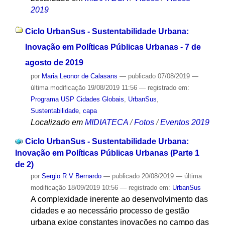
2019
Ciclo UrbanSus - Sustentabilidade Urbana:
Inovação em Políticas Públicas Urbanas - 7 de
agosto de 2019
por
Maria Leonor de Calasans
—
publicado
07/08/2019
—
última modificação
19/08/2019 11:56
— registrado em:
Programa USP Cidades Globais
,
UrbanSus
,
Sustentabilidade
,
capa
Localizado em
MIDIATECA
/
Fotos
/
Eventos 2019
Ciclo UrbanSus - Sustentabilidade Urbana:
Inovação em Políticas Públicas Urbanas (Parte 1
de 2)
por
Sergio R V Bernardo
—
publicado
20/08/2019
—
última
modificação
18/09/2019 10:56
— registrado em:
UrbanSus
A complexidade inerente ao desenvolvimento das
cidades e ao necessário processo de gestão
urbana exige constantes inovações no campo das