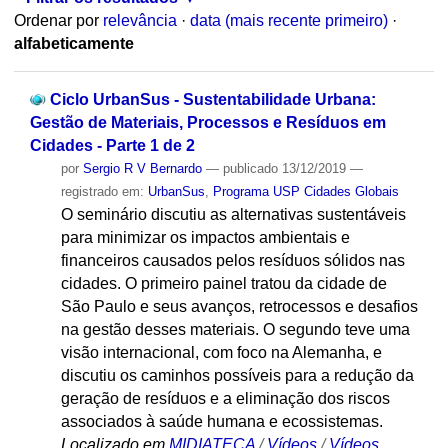
Ordenar por
relevância
·
data (mais recente primeiro)
·
alfabeticamente
Ciclo UrbanSus - Sustentabilidade Urbana:
Gestão de Materiais, Processos e Resíduos em
Cidades - Parte 1 de 2
por
Sergio R V Bernardo
—
publicado
13/12/2019
—
registrado em:
UrbanSus
,
Programa USP Cidades Globais
O seminário discutiu as alternativas sustentáveis
para minimizar os impactos ambientais e
financeiros causados pelos resíduos sólidos nas
cidades. O primeiro painel tratou da cidade de
São Paulo e seus avanços, retrocessos e desafios
na gestão desses materiais. O segundo teve uma
visão internacional, com foco na Alemanha, e
discutiu os caminhos possíveis para a redução da
geração de resíduos e a eliminação dos riscos
associados à saúde humana e ecossistemas.
Localizado em
MIDIATECA
/
Vídeos
/
Vídeos