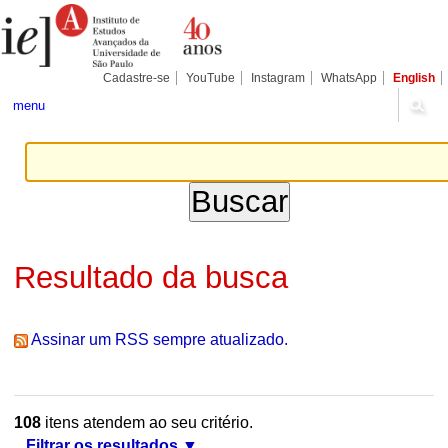
Ir
Ferramentas
Seções
para
Pessoais
o
conteúdo.
|
Cadastre-se
YouTube
Instagram
WhatsApp
English
Ir
para
menu
a
navegação
Resultado da busca
Assinar um RSS sempre atualizado.
108
itens atendem ao seu critério.
Filtrar os resultados