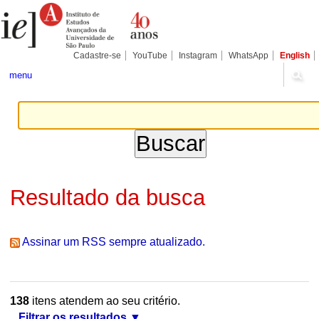
Ir
Ferramentas
Seções
para
Pessoais
o
conteúdo.
|
Cadastre-se
YouTube
Instagram
WhatsApp
English
Ir
para
menu
a
navegação
Resultado da busca
Assinar um RSS sempre atualizado.
138
itens atendem ao seu critério.
Filtrar os resultados