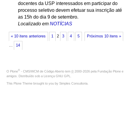
docentes da USP interessados em participar do
processo seletivo devem efetuar sua inscrição até
as 15h do dia 9 de setembro.
Localizado em
NOTÍCIAS
« 10 itens anteriores
1
2
3
4
5
Próximos 10 itens »
…
14
®
O
Plone
- CMS/WCM de Código Aberto
tem
©
2000-2026 pela
Fundação Plone
e
amigos. Distribuído sob a
Licença GNU GPL
.
This Plone Theme brought to you by
Simples Consultoria
.