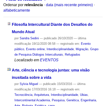
Ordenar por
relevância
·
data (mais recente primeiro)
·
alfabeticamente
Filosofia Intercultural Diante dos Desafios do
Mundo Atual
por
Sandra Sedini
—
publicado
26/10/2020
—
última
modificação
19/11/2020 08:58
— registrado em:
Evento
público
,
Evento online
,
Interdisciplinaridade
,
Migração
,
Grupo
de Pesquisa Diálogos Interculturais
,
Refugiados
Localizado em
EVENTOS
Arte, ciência e tecnologia juntas: uma visão
inusitada sobre a vida
por
Sylvia Miguel
—
publicado
15/03/2016
—
última
modificação
17/03/2016 16:18
— registrado em:
Tecnociência
,
Arquitetura
,
Interdisciplinaridade
,
Ubias
,
Intercontinental Academia
,
Pesquisa
,
Genética
,
Engenharia
,
Arte
,
Biologia
,
Estética
,
capa