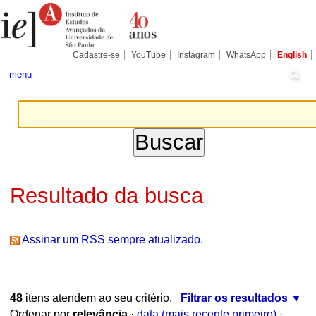
Ir
Ferramentas
Seções
para
Pessoais
o
conteúdo.
|
Cadastre-se
YouTube
Instagram
WhatsApp
English
Ir
para
menu
a
navegação
Resultado da busca
Assinar um RSS sempre atualizado.
48
itens atendem ao seu critério.
Filtrar os resultados
Ordenar por
relevância
·
data (mais recente primeiro)
·