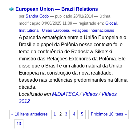
European Union — Brazil Relations
por
Sandra Codo
—
publicado
28/01/2014
—
última
modificação
04/06/2025 11:09
— registrado em:
Glocal
,
Institutional
,
União Europeia
,
Relações Internacionais
A parceria estratégica entre a União Europeia e o
Brasil e o papel da Polônia nesse contexto foi o
tema da conferência de Radoslaw Sikorski,
ministro das Relações Exteriores da Polônia. Ele
disse que o Brasil é um aliado natural da União
Europeia na construção da nova realidade,
baseado nas tendências predominantes na última
década.
Localizado em
MIDIATECA
/
Vídeos
/
Vídeos
2012
« 10 itens anteriores
1
2
3
4
5
Próximos 10 itens »
…
13