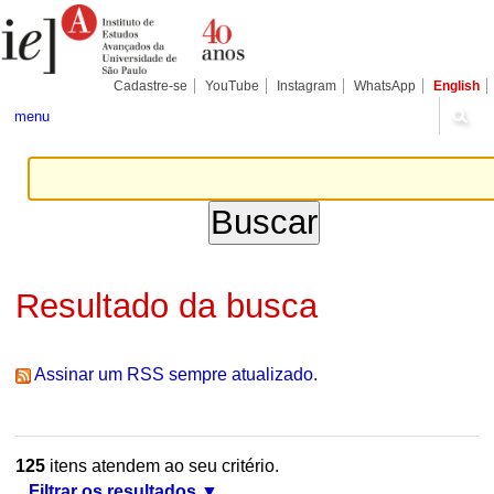
Ir
Ferramentas
Seções
para
Pessoais
o
conteúdo.
|
Cadastre-se
YouTube
Instagram
WhatsApp
English
Ir
para
menu
a
navegação
Resultado da busca
Assinar um RSS sempre atualizado.
125
itens atendem ao seu critério.
Filtrar os resultados