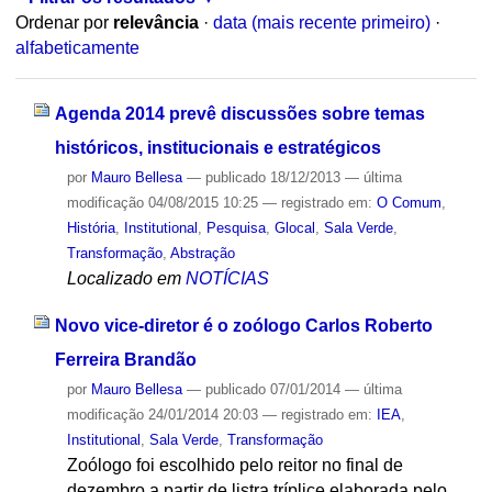
Ordenar por
relevância
·
data (mais recente primeiro)
·
alfabeticamente
Agenda 2014 prevê discussões sobre temas
históricos, institucionais e estratégicos
por
Mauro Bellesa
—
publicado
18/12/2013
—
última
modificação
04/08/2015 10:25
— registrado em:
O Comum
,
História
,
Institutional
,
Pesquisa
,
Glocal
,
Sala Verde
,
Transformação
,
Abstração
Localizado em
NOTÍCIAS
Novo vice-diretor é o zoólogo Carlos Roberto
Ferreira Brandão
por
Mauro Bellesa
—
publicado
07/01/2014
—
última
modificação
24/01/2014 20:03
— registrado em:
IEA
,
Institutional
,
Sala Verde
,
Transformação
Zoólogo foi escolhido pelo reitor no final de
dezembro a partir de listra tríplice elaborada pelo