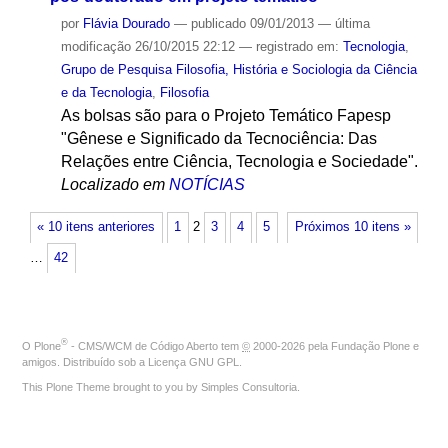
por
Flávia Dourado
—
publicado
09/01/2013
—
última
modificação
26/10/2015 22:12
— registrado em:
Tecnologia
,
Grupo de Pesquisa Filosofia, História e Sociologia da Ciência
e da Tecnologia
,
Filosofia
As bolsas são para o Projeto Temático Fapesp
"Gênese e Significado da Tecnociência: Das
Relações entre Ciência, Tecnologia e Sociedade".
Localizado em
NOTÍCIAS
« 10 itens anteriores
1
2
3
4
5
Próximos 10 itens »
…
42
®
O
Plone
- CMS/WCM de Código Aberto
tem
©
2000-2026 pela
Fundação Plone
e
amigos. Distribuído sob a
Licença GNU GPL
.
This Plone Theme brought to you by
Simples Consultoria
.