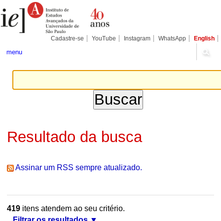
Ir
Ferramentas
Seções
para
Pessoais
o
conteúdo.
|
Cadastre-se
YouTube
Instagram
WhatsApp
English
Ir
para
menu
a
navegação
Resultado da busca
Assinar um RSS sempre atualizado.
419
itens atendem ao seu critério.
Filtrar os resultados