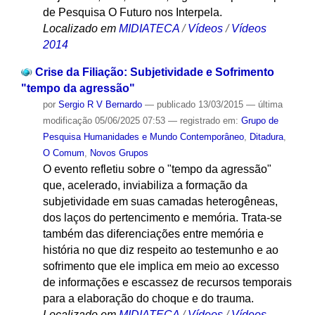
de Pesquisa O Futuro nos Interpela.
Localizado em
MIDIATECA
/
Vídeos
/
Vídeos
2014
Crise da Filiação: Subjetividade e Sofrimento
"tempo da agressão"
por
Sergio R V Bernardo
—
publicado
13/03/2015
—
última
modificação
05/06/2025 07:53
— registrado em:
Grupo de
Pesquisa Humanidades e Mundo Contemporâneo
,
Ditadura
,
O Comum
,
Novos Grupos
O evento refletiu sobre o "tempo da agressão"
que, acelerado, inviabiliza a formação da
subjetividade em suas camadas heterogêneas,
dos laços do pertencimento e memória. Trata-se
também das diferenciações entre memória e
história no que diz respeito ao testemunho e ao
sofrimento que ele implica em meio ao excesso
de informações e escassez de recursos temporais
para a elaboração do choque e do trauma.
Localizado em
MIDIATECA
/
Vídeos
/
Vídeos