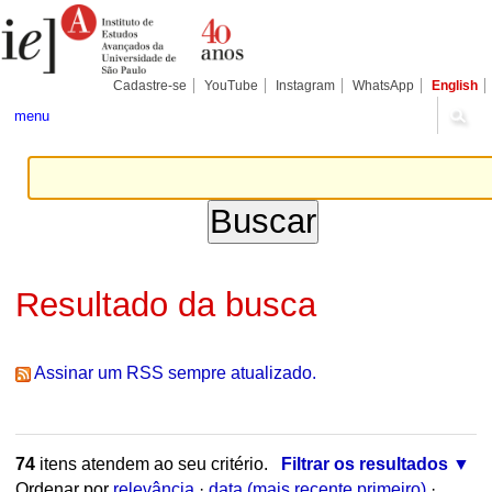
Ir
Ferramentas
Seções
para
Pessoais
o
conteúdo.
|
Cadastre-se
YouTube
Instagram
WhatsApp
English
Ir
para
menu
a
navegação
Resultado da busca
Assinar um RSS sempre atualizado.
74
itens atendem ao seu critério.
Filtrar os resultados
Ordenar por
relevância
·
data (mais recente primeiro)
·