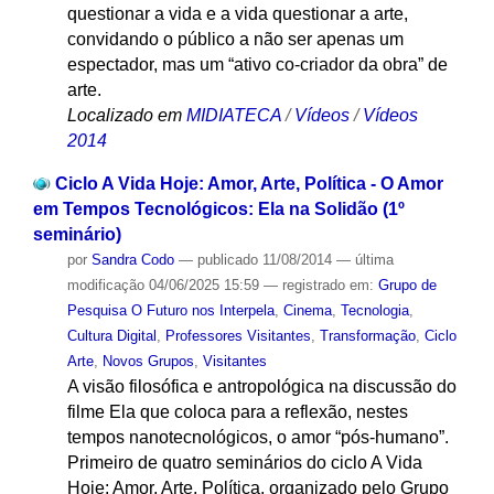
questionar a vida e a vida questionar a arte,
convidando o público a não ser apenas um
espectador, mas um “ativo co-criador da obra” de
arte.
Localizado em
MIDIATECA
/
Vídeos
/
Vídeos
2014
Ciclo A Vida Hoje: Amor, Arte, Política - O Amor
em Tempos Tecnológicos: Ela na Solidão (1º
seminário)
por
Sandra Codo
—
publicado
11/08/2014
—
última
modificação
04/06/2025 15:59
— registrado em:
Grupo de
Pesquisa O Futuro nos Interpela
,
Cinema
,
Tecnologia
,
Cultura Digital
,
Professores Visitantes
,
Transformação
,
Ciclo
Arte
,
Novos Grupos
,
Visitantes
A visão filosófica e antropológica na discussão do
filme Ela que coloca para a reflexão, nestes
tempos nanotecnológicos, o amor “pós-humano”.
Primeiro de quatro seminários do ciclo A Vida
Hoje: Amor, Arte, Política, organizado pelo Grupo