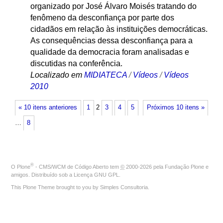
organizado por José Álvaro Moisés tratando do
fenômeno da desconfiança por parte dos
cidadãos em relação às instituições democráticas.
As consequências dessa desconfiança para a
qualidade da democracia foram analisadas e
discutidas na conferência.
Localizado em
MIDIATECA
/
Vídeos
/
Vídeos
2010
« 10 itens anteriores
1
2
3
4
5
Próximos 10 itens »
…
8
®
O
Plone
- CMS/WCM de Código Aberto
tem
©
2000-2026 pela
Fundação Plone
e
amigos. Distribuído sob a
Licença GNU GPL
.
This Plone Theme brought to you by
Simples Consultoria
.