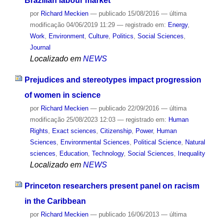
Brazilian labour market
por
Richard Meckien
—
publicado
15/08/2016
—
última
modificação
04/06/2019 11:29
— registrado em:
Energy
,
Work
,
Environment
,
Culture
,
Politics
,
Social Sciences
,
Journal
Localizado em
NEWS
Prejudices and stereotypes impact progression
of women in science
por
Richard Meckien
—
publicado
22/09/2016
—
última
modificação
25/08/2023 12:03
— registrado em:
Human
Rights
,
Exact sciences
,
Citizenship
,
Power
,
Human
Sciences
,
Environmental Sciences
,
Political Science
,
Natural
sciences
,
Education
,
Technology
,
Social Sciences
,
Inequality
Localizado em
NEWS
Princeton researchers present panel on racism
in the Caribbean
por
Richard Meckien
—
publicado
16/06/2013
—
última