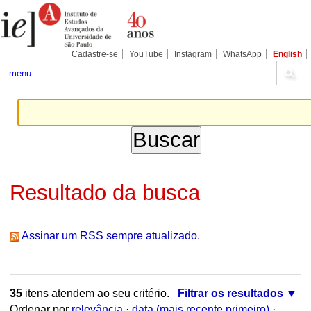
Ir
Ferramentas
Seções
para
Pessoais
o
conteúdo.
|
Cadastre-se
YouTube
Instagram
WhatsApp
English
Ir
para
menu
a
navegação
Resultado da busca
Assinar um RSS sempre atualizado.
35
itens atendem ao seu critério.
Filtrar os resultados
Ordenar por
relevância
·
data (mais recente primeiro)
·