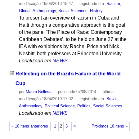
modificação
19/06/2013 15:47
— registrado em:
Racism
,
Glocal
,
Anthropology
,
Social Sciences
,
History
To present an overview of racism in Cuba and
Haiti through a comparative approach is the goal
of the panel ‘The Place of Race: Contemporary
Caribbean Debates’, to be held on June 27 at the
IEA with exhibitions by Rachel Price and Nick
Nesbitt, both professors at Princeton University.
Localizado em
NEWS
Reflecting on the Brazil’s Failure at the World
Cup
por
Mauro Bellesa
—
publicado
07/08/2014
—
última
modificação
18/04/2019 17:02
— registrado em:
Brazil
,
Anthropology
,
Political Science
,
Politics
,
Social Sciences
Localizado em
NEWS
« 10 itens anteriores
1
2
3
4
Próximos 10 itens »