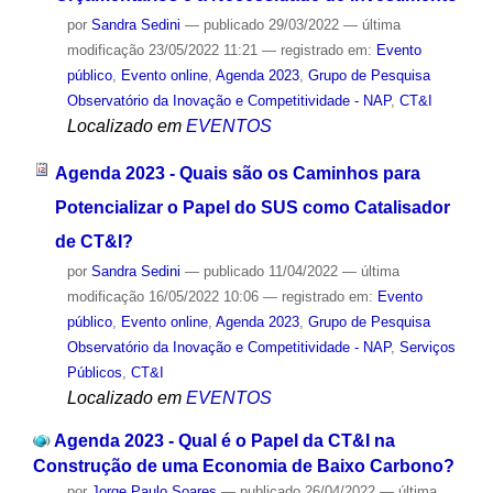
por
Sandra Sedini
—
publicado
29/03/2022
—
última
modificação
23/05/2022 11:21
— registrado em:
Evento
público
,
Evento online
,
Agenda 2023
,
Grupo de Pesquisa
Observatório da Inovação e Competitividade - NAP
,
CT&I
Localizado em
EVENTOS
Agenda 2023 - Quais são os Caminhos para
Potencializar o Papel do SUS como Catalisador
de CT&I?
por
Sandra Sedini
—
publicado
11/04/2022
—
última
modificação
16/05/2022 10:06
— registrado em:
Evento
público
,
Evento online
,
Agenda 2023
,
Grupo de Pesquisa
Observatório da Inovação e Competitividade - NAP
,
Serviços
Públicos
,
CT&I
Localizado em
EVENTOS
Agenda 2023 - Qual é o Papel da CT&I na
Construção de uma Economia de Baixo Carbono?
por
Jorge Paulo Soares
—
publicado
26/04/2022
—
última