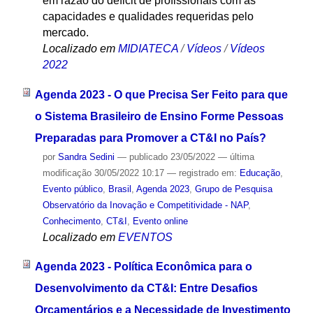
em razão do déficit de profissionais com as
capacidades e qualidades requeridas pelo
mercado.
Localizado em
MIDIATECA
/
Vídeos
/
Vídeos
2022
Agenda 2023 - O que Precisa Ser Feito para que
o Sistema Brasileiro de Ensino Forme Pessoas
Preparadas para Promover a CT&I no País?
por
Sandra Sedini
—
publicado
23/05/2022
—
última
modificação
30/05/2022 10:17
— registrado em:
Educação
,
Evento público
,
Brasil
,
Agenda 2023
,
Grupo de Pesquisa
Observatório da Inovação e Competitividade - NAP
,
Conhecimento
,
CT&I
,
Evento online
Localizado em
EVENTOS
Agenda 2023 - Política Econômica para o
Desenvolvimento da CT&I: Entre Desafios
Orçamentários e a Necessidade de Investimento