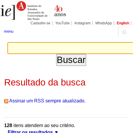
Ir
Ferramentas
Seções
para
Pessoais
o
conteúdo.
|
Cadastre-se
YouTube
Instagram
WhatsApp
English
Ir
para
menu
a
navegação
Resultado da busca
Assinar um RSS sempre atualizado.
128
itens atendem ao seu critério.
Filtrar os resultados