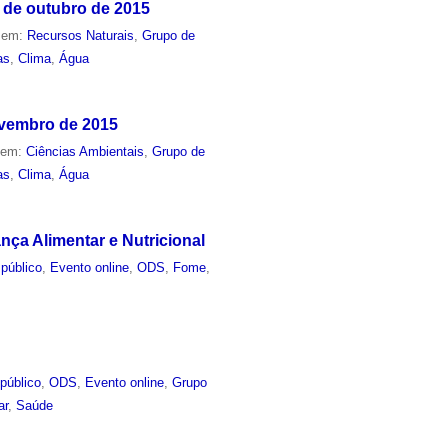
 de outubro de 2015
o em:
Recursos Naturais
,
Grupo de
as
,
Clima
,
Água
ovembro de 2015
o em:
Ciências Ambientais
,
Grupo de
as
,
Clima
,
Água
ça Alimentar e Nutricional
público
,
Evento online
,
ODS
,
Fome
,
público
,
ODS
,
Evento online
,
Grupo
ar
,
Saúde