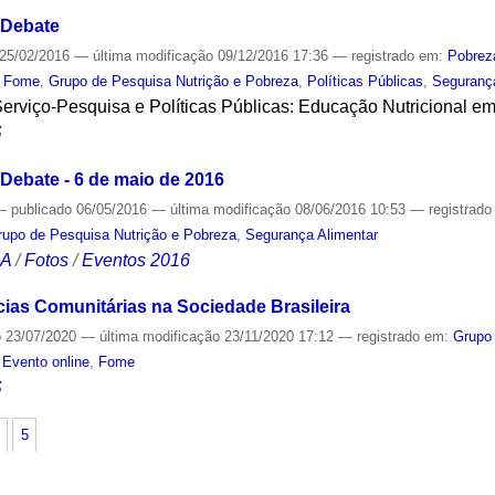
 Debate
25/02/2016
—
última modificação
09/12/2016 17:36
— registrado em:
Pobrez
,
Fome
,
Grupo de Pesquisa Nutrição e Pobreza
,
Políticas Públicas
,
Seguranç
Serviço-Pesquisa e Políticas Públicas: Educação Nutricional e
S
Debate - 6 de maio de 2016
—
publicado
06/05/2016
—
última modificação
08/06/2016 10:53
— registrad
rupo de Pesquisa Nutrição e Pobreza
,
Segurança Alimentar
CA
/
Fotos
/
Eventos 2016
cias Comunitárias na Sociedade Brasileira
o
23/07/2020
—
última modificação
23/11/2020 17:12
— registrado em:
Grupo
,
Evento online
,
Fome
S
5