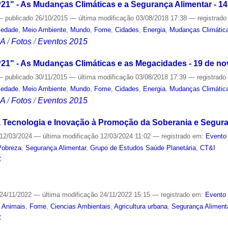
1" - As Mudanças Climáticas e a Segurança Alimentar - 14
—
publicado
26/10/2015
—
última modificação
03/08/2018 17:38
— registrad
iedade
,
Meio Ambiente
,
Mundo
,
Fome
,
Cidades
,
Energia
,
Mudanças Climátic
CA
/
Fotos
/
Eventos 2015
21" - As Mudanças Climáticas e as Megacidades - 19 de n
—
publicado
30/11/2015
—
última modificação
03/08/2018 17:39
— registrad
iedade
,
Meio Ambiente
,
Mundo
,
Fome
,
Cidades
,
Energia
,
Mudanças Climátic
CA
/
Fotos
/
Eventos 2015
, Tecnologia e Inovação à Promoção da Soberania e Seguran
12/03/2024
—
última modificação
12/03/2024 11:02
— registrado em:
Evento 
Pobreza
,
Segurança Alimentar
,
Grupo de Estudos Saúde Planetária
,
CT&I
S
24/11/2022
—
última modificação
24/11/2022 15:15
— registrado em:
Evento 
,
Animais
,
Fome
,
Ciencias Ambientais
,
Agricultura urbana
,
Segurança Aliment
S