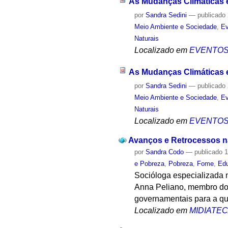
As Mudanças Climáticas e
por
Sandra Sedini
—
publicado
Meio Ambiente e Sociedade
,
Ev
Naturais
Localizado em
EVENTO
As Mudanças Climáticas 
por
Sandra Sedini
—
publicado
Meio Ambiente e Sociedade
,
Ev
Naturais
Localizado em
EVENTO
Avanços e Retrocessos na
por
Sandra Codo
—
publicado
1
e Pobreza
,
Pobreza
,
Fome
,
Ed
Socióloga especializada n
Anna Peliano, membro do 
governamentais para a que
Localizado em
MIDIATE