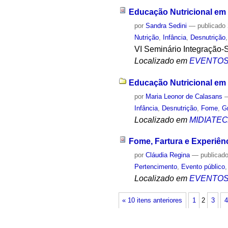
Educação Nutricional em
por
Sandra Sedini
—
publicado
Nutrição
,
Infância
,
Desnutrição
VI Seminário Integração-
Localizado em
EVENTO
Educação Nutricional em 
por
Maria Leonor de Calasans
Infância
,
Desnutrição
,
Fome
,
G
Localizado em
MIDIATE
Fome, Fartura e Experiên
por
Cláudia Regina
—
publicad
Pertencimento
,
Evento público
Localizado em
EVENTO
« 10 itens anteriores
1
2
3
4