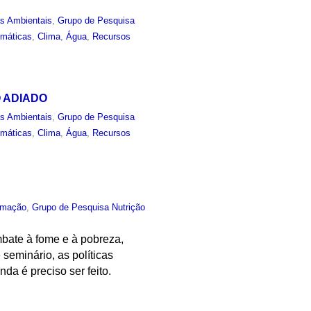
as Ambientais
,
Grupo de Pesquisa
imáticas
,
Clima
,
Água
,
Recursos
TO ADIADO
as Ambientais
,
Grupo de Pesquisa
imáticas
,
Clima
,
Água
,
Recursos
rmação
,
Grupo de Pesquisa Nutrição
mbate à fome e à pobreza,
eminário, as políticas
da é preciso ser feito.