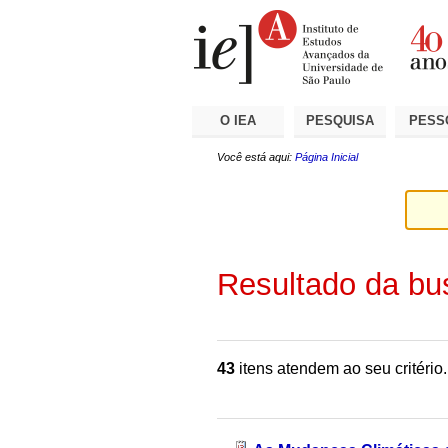
Ir
Ferramentas
Seções
para
Pessoais
o
conteúdo.
|
Ir
para
a
O IEA
PESQUISA
PESS
navegação
Você está aqui:
Página Inicial
Resultado da bu
43
itens atendem ao seu critério.