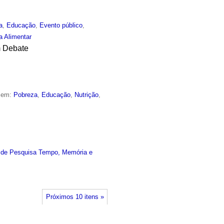
a
,
Educação
,
Evento público
,
a Alimentar
m Debate
o em:
Pobreza
,
Educação
,
Nutrição
,
 de Pesquisa Tempo, Memória e
Próximos 10 itens »