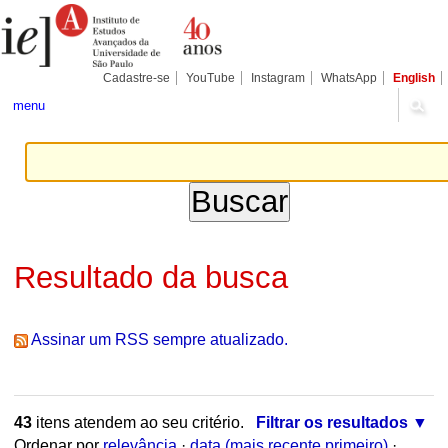
Ir
Ferramentas
Seções
para
Pessoais
o
conteúdo.
|
Cadastre-se
YouTube
Instagram
WhatsApp
English
Ir
para
menu
a
navegação
Resultado da busca
Assinar um RSS sempre atualizado.
43
itens atendem ao seu critério.
Filtrar os resultados
Ordenar por
relevância
·
data (mais recente primeiro)
·