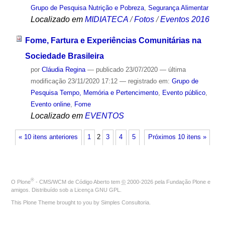
Grupo de Pesquisa Nutrição e Pobreza
,
Segurança Alimentar
Localizado em
MIDIATECA
/
Fotos
/
Eventos 2016
Fome, Fartura e Experiências Comunitárias na
Sociedade Brasileira
por
Cláudia Regina
—
publicado
23/07/2020
—
última
modificação
23/11/2020 17:12
— registrado em:
Grupo de
Pesquisa Tempo, Memória e Pertencimento
,
Evento público
,
Evento online
,
Fome
Localizado em
EVENTOS
« 10 itens anteriores
1
2
3
4
5
Próximos 10 itens »
®
O
Plone
- CMS/WCM de Código Aberto
tem
©
2000-2026 pela
Fundação Plone
e
amigos. Distribuído sob a
Licença GNU GPL
.
This Plone Theme brought to you by
Simples Consultoria
.