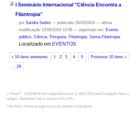
I Seminário Internacional "Ciência Encontra a
Filantropia"
por
Sandra Sedini
—
publicado
26/03/2024
—
última
modificação
12/06/2024 10:06
— registrado em:
Evento
público
,
Ciência
,
Pesquisa
,
Filantropia
,
Gema Filantropia
Localizado em
EVENTOS
« 10 itens anteriores
1
2
3
4
5
Próximos 10 itens »
…
28
®
O
Plone
- CMS/WCM de Código Aberto
tem
©
2000-2026 pela
Fundação Plone
e
amigos. Distribuído sob a
Licença GNU GPL
.
This Plone Theme brought to you by
Simples Consultoria
.