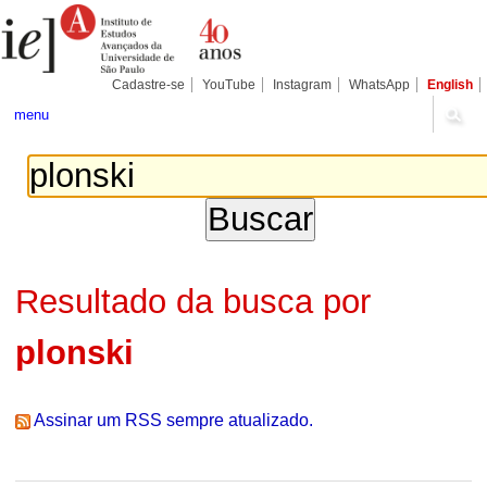
Ir
Ferramentas
Seções
para
Pessoais
o
conteúdo.
|
Cadastre-se
YouTube
Instagram
WhatsApp
English
Ir
para
menu
a
navegação
Resultado da busca por
plonski
Assinar um RSS sempre atualizado.