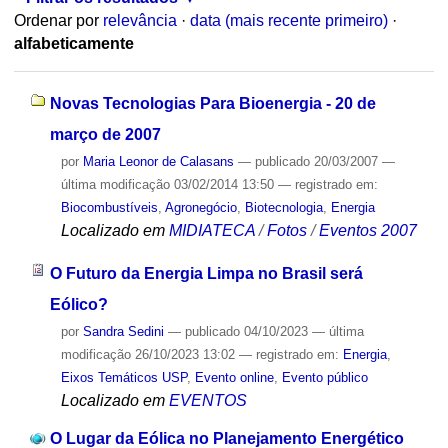
Ordenar por
relevância
·
data (mais recente primeiro)
·
alfabeticamente
Novas Tecnologias Para Bioenergia - 20 de
março de 2007
por
Maria Leonor de Calasans
—
publicado
20/03/2007
—
última modificação
03/02/2014 13:50
— registrado em:
Biocombustíveis
,
Agronegócio
,
Biotecnologia
,
Energia
Localizado em
MIDIATECA
/
Fotos
/
Eventos 2007
O Futuro da Energia Limpa no Brasil será
Eólico?
por
Sandra Sedini
—
publicado
04/10/2023
—
última
modificação
26/10/2023 13:02
— registrado em:
Energia
,
Eixos Temáticos USP
,
Evento online
,
Evento público
Localizado em
EVENTOS
O Lugar da Eólica no Planejamento Energético