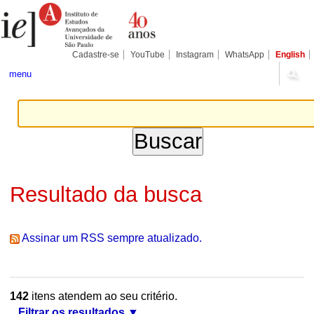
Ir
Ferramentas
Seções
para
Pessoais
o
conteúdo.
|
Cadastre-se
YouTube
Instagram
WhatsApp
English
Ir
para
menu
a
navegação
Resultado da busca
Assinar um RSS sempre atualizado.
142
itens atendem ao seu critério.
Filtrar os resultados