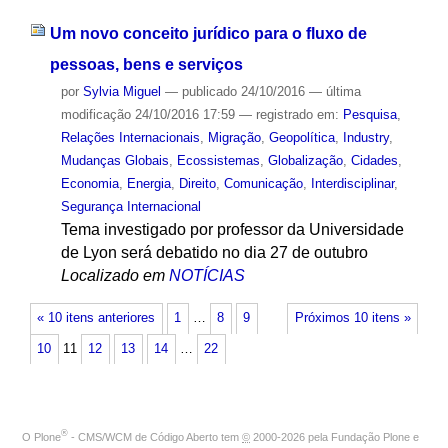
Um novo conceito jurídico para o fluxo de
pessoas, bens e serviços
por
Sylvia Miguel
—
publicado
24/10/2016
—
última
modificação
24/10/2016 17:59
— registrado em:
Pesquisa
,
Relações Internacionais
,
Migração
,
Geopolítica
,
Industry
,
Mudanças Globais
,
Ecossistemas
,
Globalização
,
Cidades
,
Economia
,
Energia
,
Direito
,
Comunicação
,
Interdisciplinar
,
Segurança Internacional
Tema investigado por professor da Universidade
de Lyon será debatido no dia 27 de outubro
Localizado em
NOTÍCIAS
« 10 itens anteriores
1
…
8
9
Próximos 10 itens »
10
11
12
13
14
…
22
®
O
Plone
- CMS/WCM de Código Aberto
tem
©
2000-2026 pela
Fundação Plone
e