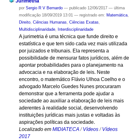
Jurimetria
por
Sergio R V Bernardo
—
publicado
12/06/2017
—
última
modificação
18/09/2019 13:01
— registrado em:
Matemática
,
Direito
,
Ciências Humanas
,
Ciências Exatas
,
Multidisciplinaridade
,
Interdisciplinaridade
A jurimetria é uma técnica que funde direito e
estatística e que tem sido cada vez mais utilizada
por juizados e tribunais. Ela representa a
possibilidade de mensurar fatos jurídicos, além de
apontar probabilidades para o planejamento na
advocacia e na elaboração de leis. Neste
encontro, o matemático Flávio Ulhoa Coelho e o
advogado Marcelo Guedes Nunes procuraram
demonstrar que a ferramenta pode ajudar a
sociedade ao auxiliar a elaboração de leis mais
aderentes à realidade social, desenvolvendo
instituições jurídicas mais justas e voltadas às
aspirações políticas da sociedade.
Localizado em
MIDIATECA
/
Vídeos
/
Vídeos
2017