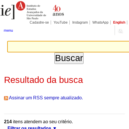
Ir
Ferramentas
Seções
para
Pessoais
o
conteúdo.
|
Cadastre-se
YouTube
Instagram
WhatsApp
English
Ir
para
menu
a
navegação
Resultado da busca
Assinar um RSS sempre atualizado.
214
itens atendem ao seu critério.
Filtrar os resultados