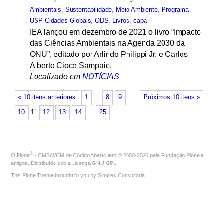
Ambientais
,
Sustentabilidade
,
Meio Ambiente
,
Programa
USP Cidades Globais
,
ODS
,
Livros
,
capa
IEA lançou em dezembro de 2021 o livro “Impacto
das Ciências Ambientais na Agenda 2030 da
ONU”, editado por Arlindo Philippi Jr. e Carlos
Alberto Cioce Sampaio.
Localizado em
NOTÍCIAS
« 10 itens anteriores
1
…
8
9
Próximos 10 itens »
10
11
12
13
14
…
25
®
O
Plone
- CMS/WCM de Código Aberto
tem
©
2000-2026 pela
Fundação Plone
e
amigos. Distribuído sob a
Licença GNU GPL
.
This Plone Theme brought to you by
Simples Consultoria
.