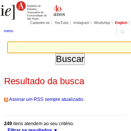
Ir
Ferramentas
Seções
para
Pessoais
o
conteúdo.
|
Cadastre-se
YouTube
Instagram
WhatsApp
English
Ir
para
menu
a
navegação
Resultado da busca
Assinar um RSS sempre atualizado.
249
itens atendem ao seu critério.
Filtrar os resultados