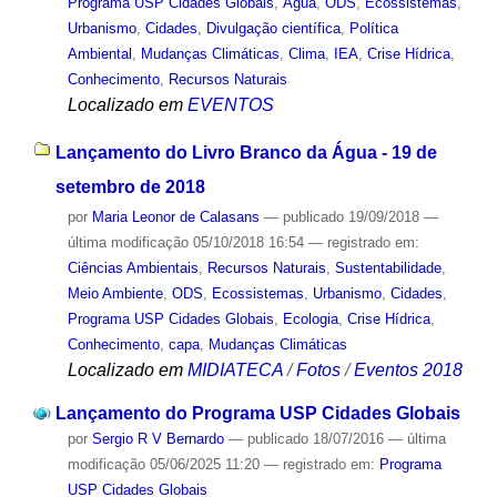
Programa USP Cidades Globais
,
Água
,
ODS
,
Ecossistemas
,
Urbanismo
,
Cidades
,
Divulgação científica
,
Política
Ambiental
,
Mudanças Climáticas
,
Clima
,
IEA
,
Crise Hídrica
,
Conhecimento
,
Recursos Naturais
Localizado em
EVENTOS
Lançamento do Livro Branco da Água - 19 de
setembro de 2018
por
Maria Leonor de Calasans
—
publicado
19/09/2018
—
última modificação
05/10/2018 16:54
— registrado em:
Ciências Ambientais
,
Recursos Naturais
,
Sustentabilidade
,
Meio Ambiente
,
ODS
,
Ecossistemas
,
Urbanismo
,
Cidades
,
Programa USP Cidades Globais
,
Ecologia
,
Crise Hídrica
,
Conhecimento
,
capa
,
Mudanças Climáticas
Localizado em
MIDIATECA
/
Fotos
/
Eventos 2018
Lançamento do Programa USP Cidades Globais
por
Sergio R V Bernardo
—
publicado
18/07/2016
—
última
modificação
05/06/2025 11:20
— registrado em:
Programa
USP Cidades Globais