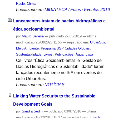
Paulo
,
Clima
Localizado em
MIDIATECA
/
Fotos
/
Eventos 2016
Lançamentos tratam de bacias hidrográficas e
ética socioambiental
por
Mauro Bellesa
—
publicado
27/05/2019
—
última
modificação
25/08/2023 11:56
— registrado em:
UrbanSus
,
Meio Ambiente
,
Programa USP Cidades Globais
,
Sustentabilidade
,
Livros
,
Publicações
,
Água
,
capa
Os livros "Ética Socioambiental" e "Gestão de
Bacias Hidrográficas e Sustentabilidade" foram
lançados recentemente no IEA em eventos do
ciclo UrbanSus.
Localizado em
NOTÍCIAS
Linking Water Security to the Sustainable
Development Goals
por
Sandra Sedini
—
publicado
03/07/2018
—
última
modificação
18/12/2018 15:37
— registrado em:
Evento