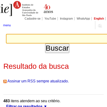
Ir
Ferramentas
Seções
para
Pessoais
o
conteúdo.
|
Cadastre-se
YouTube
Instagram
WhatsApp
English
Ir
para
menu
a
navegação
Resultado da busca
Assinar um RSS sempre atualizado.
483
itens atendem ao seu critério.
Filtrar os resultados