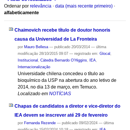
Ordenar por
relevância
·
data (mais recente primeiro)
·
alfabeticamente
Chaimovich recebe título de doutor honoris
causa da Universidad de La Fronteira
por
Mauro Bellesa
—
publicado
20/03/2014
—
última
modificação
28/10/2015 09:07
— registrado em:
Glocal
,
Institucional
,
Cátedra Bernardo O’Higgins
,
IEA
,
Internacionalização
Universidade chilena concedeu o título ao
bioquímico da USP na abertura do ano letivo de
2014, no dia 13 de março, em Temuco.
Localizado em
NOTÍCIAS
Chapas de candidatos a diretor e vice-diretor do
IEA devem se inscrever até 29 de fevereiro
por
Fernanda Rezende
—
publicado
09/02/2024
—
última
modificação
15/02/2024 10:18
— registrado em:
IEA
,