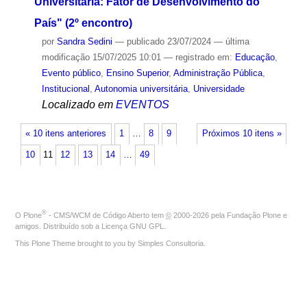
Universitária: Fator de Desenvolvimento do
País" (2º encontro)
por
Sandra Sedini
—
publicado
23/07/2024
—
última
modificação
15/07/2025 10:01
— registrado em:
Educação
,
Evento público
,
Ensino Superior
,
Administração Pública
,
Institucional
,
Autonomia universitária
,
Universidade
Localizado em
EVENTOS
« 10 itens anteriores
1
…
8
9
Próximos 10 itens »
10
11
12
13
14
…
49
®
O
Plone
- CMS/WCM de Código Aberto
tem
©
2000-2026 pela
Fundação Plone
e
amigos. Distribuído sob a
Licença GNU GPL
.
This Plone Theme brought to you by
Simples Consultoria
.