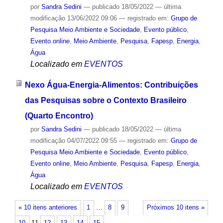
por
Sandra Sedini
—
publicado
18/05/2022
—
última
modificação
13/06/2022 09:06
— registrado em:
Grupo de
Pesquisa Meio Ambiente e Sociedade
,
Evento público
,
Evento online
,
Meio Ambiente
,
Pesquisa
,
Fapesp
,
Energia
,
Água
Localizado em
EVENTOS
Nexo Água-Energia-Alimentos: Contribuições
das Pesquisas sobre o Contexto Brasileiro
(Quarto Encontro)
por
Sandra Sedini
—
publicado
18/05/2022
—
última
modificação
04/07/2022 09:55
— registrado em:
Grupo de
Pesquisa Meio Ambiente e Sociedade
,
Evento público
,
Evento online
,
Meio Ambiente
,
Pesquisa
,
Fapesp
,
Energia
,
Água
Localizado em
EVENTOS
« 10 itens anteriores
1
…
8
9
Próximos 10 itens »
10
11
12
13
14
15