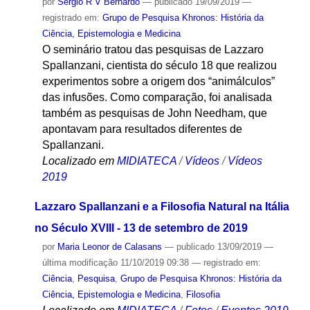
por
Sergio R V Bernardo
—
publicado
19/09/2019
—
registrado em:
Grupo de Pesquisa Khronos: História da
Ciência, Epistemologia e Medicina
O seminário tratou das pesquisas de Lazzaro
Spallanzani, cientista do século 18 que realizou
experimentos sobre a origem dos “animálculos”
das infusões. Como comparação, foi analisada
também as pesquisas de John Needham, que
apontavam para resultados diferentes de
Spallanzani.
Localizado em
MIDIATECA
/
Vídeos
/
Vídeos
2019
Lazzaro Spallanzani e a Filosofia Natural na Itália
no Século XVIII - 13 de setembro de 2019
por
Maria Leonor de Calasans
—
publicado
13/09/2019
—
última modificação
11/10/2019 09:38
— registrado em:
Ciência
,
Pesquisa
,
Grupo de Pesquisa Khronos: História da
Ciência, Epistemologia e Medicina
,
Filosofia