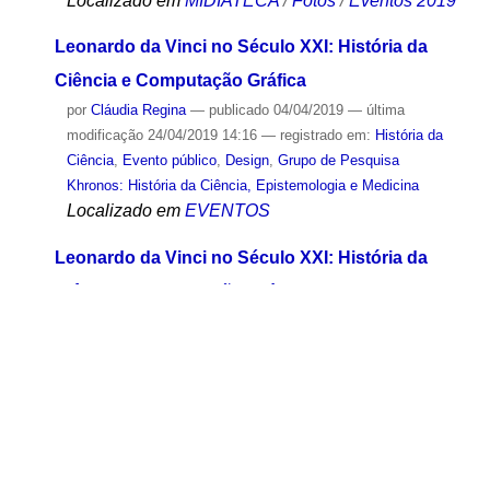
Localizado em
MIDIATECA
/
Fotos
/
Eventos 2019
Leonardo da Vinci no Século XXI: História da
Ciência e Computação Gráfica
por
Cláudia Regina
—
publicado
04/04/2019
—
última
modificação
24/04/2019 14:16
— registrado em:
História da
Ciência
,
Evento público
,
Design
,
Grupo de Pesquisa
Khronos: História da Ciência, Epistemologia e Medicina
Localizado em
EVENTOS
Leonardo da Vinci no Século XXI: História da
Ciência e Computação Gráfica - 9 de abril de
2019
por
Clara Gomes Borges
—
publicado
11/04/2019
—
última
modificação
12/04/2019 09:04
— registrado em:
Evento
público
,
História da Ciência
,
capa
,
Design
,
Grupo de
Pesquisa Khronos: História da Ciência, Epistemologia e
Medicina
Localizado em
MIDIATECA
/
Fotos
/
Eventos 2019