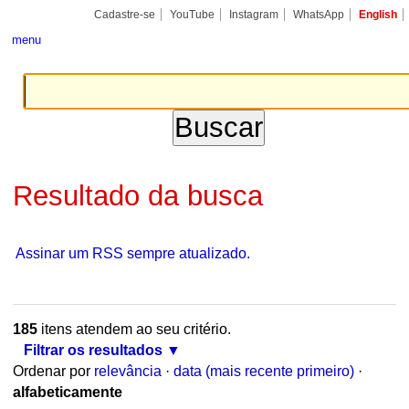
Ir
Ferramentas
Seções
Cadastre-se
YouTube
Instagram
WhatsApp
English
para
Pessoais
o
menu
conteúdo.
|
Ir
para
a
navegação
Resultado da busca
Assinar um RSS sempre atualizado.
185
itens atendem ao seu critério.
Filtrar os resultados
Ordenar por
relevância
·
data (mais recente primeiro)
·
alfabeticamente