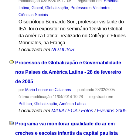
modificação
03/08/2015 17:06
— registrado em:
América
Latina
,
Glocal
,
Globalização
,
Professores Visitantes
,
Ciências Sociais
O sociólogo Bernardo Sorj, professor visitante do
IEA, foi o expositor no seminário 'Destino Global
da América Latina', realizado no Collège d'Études
Mondiales, na França.
Localizado em
NOTÍCIAS
Processos de Globalização e Governabilidade
nos Países da América Latina - 28 de fevereiro
de 2005
por
Maria Leonor de Calasans
—
publicado
28/02/2005
—
última modificação
11/04/2014 10:28
— registrado em:
Política
,
Globalização
,
América Latina
Localizado em
MIDIATECA
/
Fotos
/
Eventos 2005
Programa vai monitorar qualidade do ar em
creches e escolas infantis da capital paulista