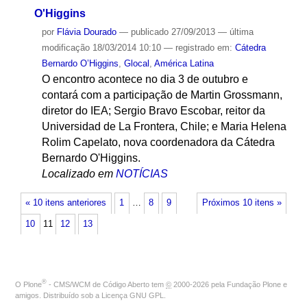
O'Higgins
por
Flávia Dourado
—
publicado
27/09/2013
—
última
modificação
18/03/2014 10:10
— registrado em:
Cátedra
Bernardo O’Higgins
,
Glocal
,
América Latina
O encontro acontece no dia 3 de outubro e
contará com a participação de Martin Grossmann,
diretor do IEA; Sergio Bravo Escobar, reitor da
Universidad de La Frontera, Chile; e Maria Helena
Rolim Capelato, nova coordenadora da Cátedra
Bernardo O'Higgins.
Localizado em
NOTÍCIAS
« 10 itens anteriores
1
…
8
9
Próximos 10 itens »
10
11
12
13
®
O
Plone
- CMS/WCM de Código Aberto
tem
©
2000-2026 pela
Fundação Plone
e
amigos. Distribuído sob a
Licença GNU GPL
.