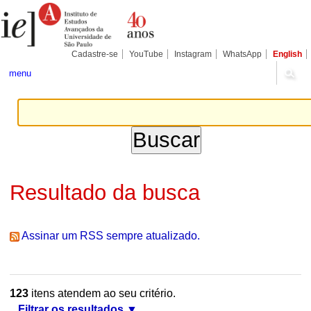
Ir
Ferramentas
Seções
para
Pessoais
o
conteúdo.
|
Cadastre-se
YouTube
Instagram
WhatsApp
English
Ir
para
menu
a
navegação
Resultado da busca
Assinar um RSS sempre atualizado.
123
itens atendem ao seu critério.
Filtrar os resultados