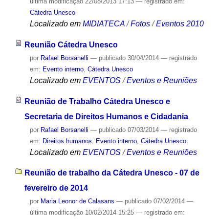
última modificação
22/08/2013 17:13
— registrado em:
Cátedra Unesco
Localizado em
MIDIATECA
/
Fotos
/
Eventos 2010
Reunião Cátedra Unesco
por
Rafael Borsanelli
—
publicado
30/04/2014
— registrado
em:
Evento interno
,
Cátedra Unesco
Localizado em
EVENTOS
/
Eventos e Reuniões
Reunião de Trabalho Cátedra Unesco e
Secretaria de Direitos Humanos e Cidadania
por
Rafael Borsanelli
—
publicado
07/03/2014
— registrado
em:
Direitos humanos
,
Evento interno
,
Cátedra Unesco
Localizado em
EVENTOS
/
Eventos e Reuniões
Reunião de trabalho da Cátedra Unesco - 07 de
fevereiro de 2014
por
Maria Leonor de Calasans
—
publicado
07/02/2014
—
última modificação
10/02/2014 15:25
— registrado em: