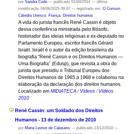
por
Sandra Codo
—
publicado
01/04/2014
—
última
modificação
04/06/2025 09:07
— registrado em:
O Comum
,
Cátedra Unesco
,
França
,
Direitos humanos
A vida do jurista francês René Cassin é objeto
dessa conferência ministrada pelo filósofo,
historiador das ideias religiosas e ex-deputado no
Parlamento Europeu, escritor francês Gérard
Israël. Israël é o autor da edição brasileira da
biografia “René Cassin e os Direitos Humanos —
Uma Biografia" (Edusp), que revisita a obra do
jurista que presidiu o Tribunal Europeu dos
Direitos Humanos de 1965 a 1968 e colaborou na
elaboração da declaração dos direitos humanos.
Localizado em
MIDIATECA
/
Vídeos
/
Vídeos
2010
René Cassin: um Soldado dos Direitos
Humanos - 13 de dezembro de 2010
por
Maria Leonor de Calasans
—
publicado
13/12/2010
—