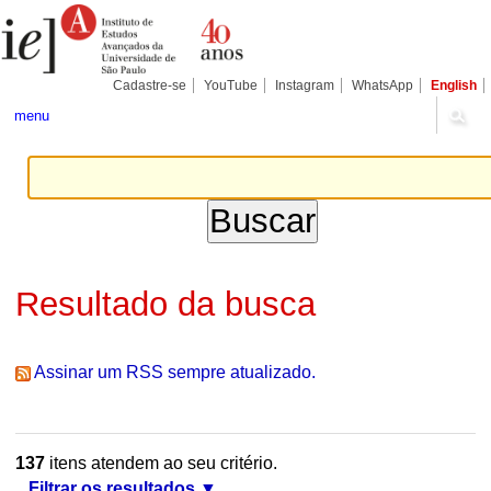
Ir
Ferramentas
Seções
para
Pessoais
o
conteúdo.
|
Cadastre-se
YouTube
Instagram
WhatsApp
English
Ir
para
menu
a
navegação
Resultado da busca
Assinar um RSS sempre atualizado.
137
itens atendem ao seu critério.
Filtrar os resultados