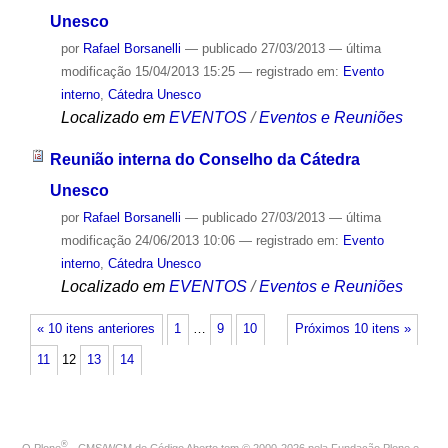
Unesco
por
Rafael Borsanelli
—
publicado
27/03/2013
—
última
modificação
15/04/2013 15:25
— registrado em:
Evento
interno
,
Cátedra Unesco
Localizado em
EVENTOS
/
Eventos e Reuniões
Reunião interna do Conselho da Cátedra
Unesco
por
Rafael Borsanelli
—
publicado
27/03/2013
—
última
modificação
24/06/2013 10:06
— registrado em:
Evento
interno
,
Cátedra Unesco
Localizado em
EVENTOS
/
Eventos e Reuniões
« 10 itens anteriores
1
…
9
10
Próximos 10 itens »
11
12
13
14
®