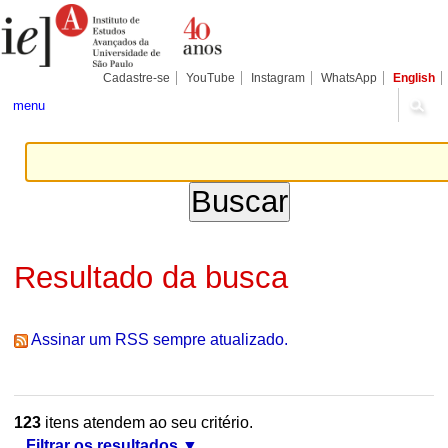
Ir
Ferramentas
Seções
para
Pessoais
o
conteúdo.
|
Cadastre-se
YouTube
Instagram
WhatsApp
English
Ir
para
menu
a
navegação
Resultado da busca
Assinar um RSS sempre atualizado.
123
itens atendem ao seu critério.
Filtrar os resultados