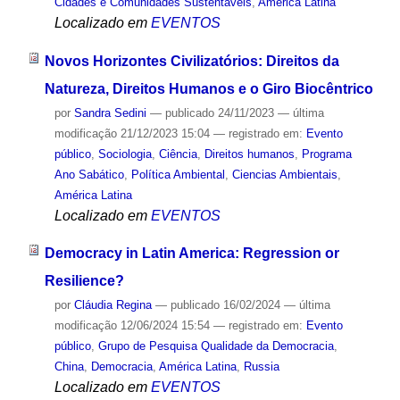
Cidades e Comunidades Sustentáveis
,
América Latina
Localizado em
EVENTOS
Novos Horizontes Civilizatórios: Direitos da
Natureza, Direitos Humanos e o Giro Biocêntrico
por
Sandra Sedini
—
publicado
24/11/2023
—
última
modificação
21/12/2023 15:04
— registrado em:
Evento
público
,
Sociologia
,
Ciência
,
Direitos humanos
,
Programa
Ano Sabático
,
Política Ambiental
,
Ciencias Ambientais
,
América Latina
Localizado em
EVENTOS
Democracy in Latin America: Regression or
Resilience?
por
Cláudia Regina
—
publicado
16/02/2024
—
última
modificação
12/06/2024 15:54
— registrado em:
Evento
público
,
Grupo de Pesquisa Qualidade da Democracia
,
China
,
Democracia
,
América Latina
,
Russia
Localizado em
EVENTOS