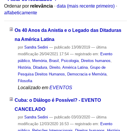
Ordenar por
relevância
·
data (mais recente primeiro)
·
alfabeticamente
Os 40 Anos da Anistia e o Legado das Ditaduras
na América Latina
por
Sandra Sedini
—
publicado
13/08/2019
—
última
modificação
26/04/2021 17:54
— registrado em:
Evento
público
,
Memória
,
Brasil
,
Psicologia
,
Direitos humanos
,
História
,
Ditadura
,
Direito
,
América Latina
,
Grupo de
Pesquisa Direitos Humanos, Democracia e Memória
,
Filosofia
Localizado em
EVENTOS
Cuba: o Diálogo é Possível? - EVENTO
CANCELADO
por
Sandra Sedini
—
publicado
03/03/2020
—
última
modificação
12/03/2020 16:53
— registrado em:
Evento
público
,
Relações Internacionais
,
Direitos humanos
,
História
,