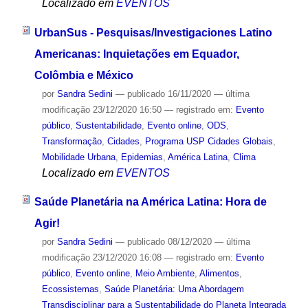
Localizado em
EVENTOS
UrbanSus - Pesquisas/Investigaciones Latino
Americanas: Inquietações em Equador,
Colômbia e México
por
Sandra Sedini
—
publicado
16/11/2020
—
última
modificação
23/12/2020 16:50
— registrado em:
Evento
público
,
Sustentabilidade
,
Evento online
,
ODS
,
Transformação
,
Cidades
,
Programa USP Cidades Globais
,
Mobilidade Urbana
,
Epidemias
,
América Latina
,
Clima
Localizado em
EVENTOS
Saúde Planetária na América Latina: Hora de
Agir!
por
Sandra Sedini
—
publicado
08/12/2020
—
última
modificação
23/12/2020 16:08
— registrado em:
Evento
público
,
Evento online
,
Meio Ambiente
,
Alimentos
,
Ecossistemas
,
Saúde Planetária: Uma Abordagem
Transdisciplinar para a Sustentabilidade do Planeta Integrada