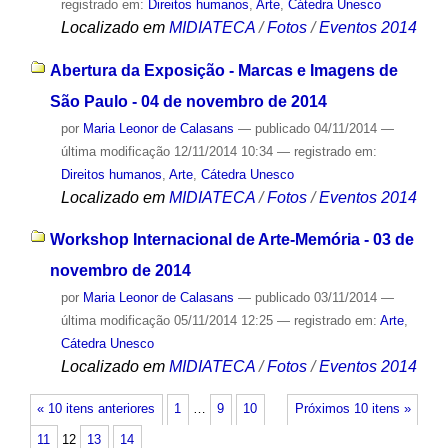
registrado em:
Direitos humanos
,
Arte
,
Cátedra Unesco
Localizado em
MIDIATECA
/
Fotos
/
Eventos 2014
Abertura da Exposição - Marcas e Imagens de
São Paulo - 04 de novembro de 2014
por
Maria Leonor de Calasans
—
publicado
04/11/2014
—
última modificação
12/11/2014 10:34
— registrado em:
Direitos humanos
,
Arte
,
Cátedra Unesco
Localizado em
MIDIATECA
/
Fotos
/
Eventos 2014
Workshop Internacional de Arte-Memória - 03 de
novembro de 2014
por
Maria Leonor de Calasans
—
publicado
03/11/2014
—
última modificação
05/11/2014 12:25
— registrado em:
Arte
,
Cátedra Unesco
Localizado em
MIDIATECA
/
Fotos
/
Eventos 2014
« 10 itens anteriores
1
…
9
10
Próximos 10 itens »
11
12
13
14