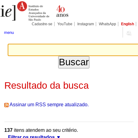
Ir
Ferramentas
Seções
para
Pessoais
o
conteúdo.
|
Cadastre-se
YouTube
Instagram
WhatsApp
English
Ir
para
menu
a
navegação
Resultado da busca
Assinar um RSS sempre atualizado.
137
itens atendem ao seu critério.
Filtrar os resultados