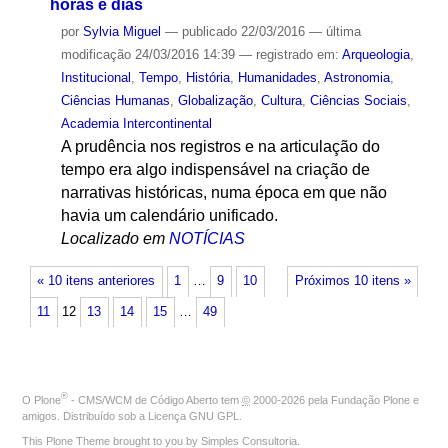
horas e dias
por
Sylvia Miguel
—
publicado
22/03/2016
—
última
modificação
24/03/2016 14:39
— registrado em:
Arqueologia
,
Institucional
,
Tempo
,
História
,
Humanidades
,
Astronomia
,
Ciências Humanas
,
Globalização
,
Cultura
,
Ciências Sociais
,
Academia Intercontinental
A prudência nos registros e na articulação do
tempo era algo indispensável na criação de
narrativas históricas, numa época em que não
havia um calendário unificado.
Localizado em
NOTÍCIAS
« 10 itens anteriores
1
…
9
10
Próximos 10 itens »
11
12
13
14
15
…
49
®
O
Plone
- CMS/WCM de Código Aberto
tem
©
2000-2026 pela
Fundação Plone
e
amigos. Distribuído sob a
Licença GNU GPL
.
This Plone Theme brought to you by
Simples Consultoria
.