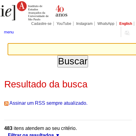
Ir
Ferramentas
Seções
para
Pessoais
o
conteúdo.
|
Cadastre-se
YouTube
Instagram
WhatsApp
English
Ir
para
menu
a
navegação
Resultado da busca
Assinar um RSS sempre atualizado.
483
itens atendem ao seu critério.
Filtrar os resultados