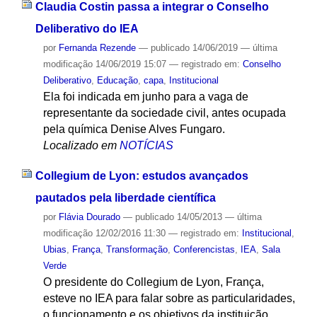
Claudia Costin passa a integrar o Conselho
Deliberativo do IEA
por
Fernanda Rezende
—
publicado
14/06/2019
—
última
modificação
14/06/2019 15:07
— registrado em:
Conselho
Deliberativo
,
Educação
,
capa
,
Institucional
Ela foi indicada em junho para a vaga de
representante da sociedade civil, antes ocupada
pela química Denise Alves Fungaro.
Localizado em
NOTÍCIAS
Collegium de Lyon: estudos avançados
pautados pela liberdade científica
por
Flávia Dourado
—
publicado
14/05/2013
—
última
modificação
12/02/2016 11:30
— registrado em:
Institucional
,
Ubias
,
França
,
Transformação
,
Conferencistas
,
IEA
,
Sala
Verde
O presidente do Collegium de Lyon, França,
esteve no IEA para falar sobre as particularidades,
o funcionamento e os objetivos da instituição.