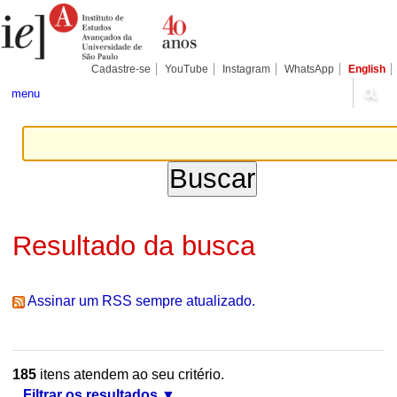
Ir
Ferramentas
Seções
para
Pessoais
o
conteúdo.
|
Cadastre-se
YouTube
Instagram
WhatsApp
English
Ir
para
menu
a
navegação
Resultado da busca
Assinar um RSS sempre atualizado.
185
itens atendem ao seu critério.
Filtrar os resultados