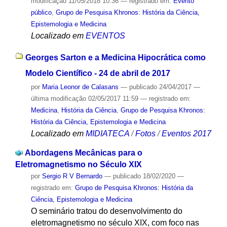
modificação
11/05/2018 10:36
— registrado em:
Evento
público
,
Grupo de Pesquisa Khronos: História da Ciência,
Epistemologia e Medicina
Localizado em
EVENTOS
Georges Sarton e a Medicina Hipocrática como
Modelo Científico - 24 de abril de 2017
por
Maria Leonor de Calasans
—
publicado
24/04/2017
—
última modificação
02/05/2017 11:59
— registrado em:
Medicina
,
História da Ciência
,
Grupo de Pesquisa Khronos:
História da Ciência, Epistemologia e Medicina
Localizado em
MIDIATECA
/
Fotos
/
Eventos 2017
Abordagens Mecânicas para o
Eletromagnetismo no Século XIX
por
Sergio R V Bernardo
—
publicado
18/02/2020
—
registrado em:
Grupo de Pesquisa Khronos: História da
Ciência, Epistemologia e Medicina
O seminário tratou do desenvolvimento do
eletromagnetismo no século XIX, com foco nas