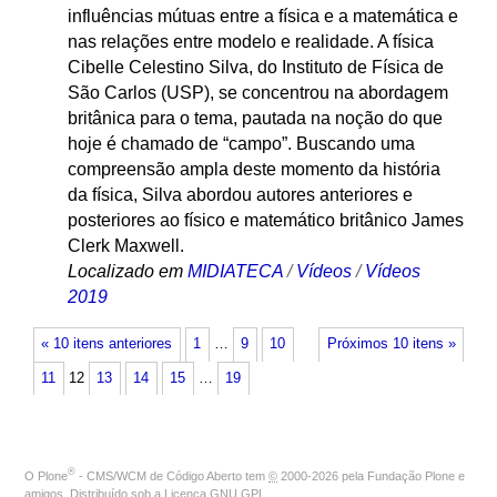
influências mútuas entre a física e a matemática e
nas relações entre modelo e realidade. A física
Cibelle Celestino Silva, do Instituto de Física de
São Carlos (USP), se concentrou na abordagem
britânica para o tema, pautada na noção do que
hoje é chamado de “campo”. Buscando uma
compreensão ampla deste momento da história
da física, Silva abordou autores anteriores e
posteriores ao físico e matemático britânico James
Clerk Maxwell.
Localizado em
MIDIATECA
/
Vídeos
/
Vídeos
2019
« 10 itens anteriores
1
…
9
10
Próximos 10 itens »
11
12
13
14
15
…
19
®
O
Plone
- CMS/WCM de Código Aberto
tem
©
2000-2026 pela
Fundação Plone
e
amigos. Distribuído sob a
Licença GNU GPL
.