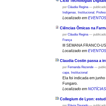
Ciclo Tecnologias Digitai
por
Cláudia Regina
—
publicad
Indígenas
,
Institucional
,
Profes
Localizado em
EVENTO
Ciências Ômicas na Farm
por
Cláudia Regina
—
publicad
França
III SEMANA FRANCO-U
Localizado em
EVENTO
Claudia Costin passa a in
por
Fernanda Rezende
—
publi
capa
,
Institucional
Ela foi indicada em junho
Fungaro.
Localizado em
NOTÍCIA
Collegium de Lyon: estud
por
Flávia Dourado
—
publicad