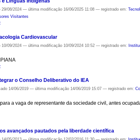
s e Línguas Indígenas
o
29/08/2024
—
última modificação
16/06/2025 11:08
— registrado em:
Tecnol
sores Visitantes
S
acologia Cardiovascular
o
10/09/2024
—
última modificação
10/09/2024 10:52
— registrado em:
Instit
SPIANA
S
tegrar o Conselho Deliberativo do IEA
cado
14/06/2019
—
última modificação
14/06/2019 15:07
— registrado em:
Co
 para a vaga de representante da sociedade civil, antes ocupa
S
os avançados pautados pela liberdade científica
o
14/05/2013
—
última modificação
12/02/2016 11:30
— registrado em:
Instit