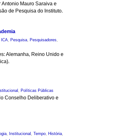
r Antonio Mauro Saraiva e
ão de Pesquisa do Instituto.
cademia
,
ICA
,
Pesquisa
,
Pesquisadores
,
ses: Alemanha, Reino Unido e
ica).
stitucional
,
Políticas Públicas
elo Conselho Deliberativo e
ogia
,
Institucional
,
Tempo
,
História
,