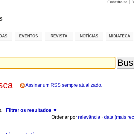
Cadastre-se
Busca
Busca
Avançad
OAS
EVENTOS
REVISTA
NOTÍCIAS
MIDIATECA
sca
Assinar um RSS sempre atualizado.
o.
Filtrar os resultados
Ordenar por
relevância
·
data (mais rec