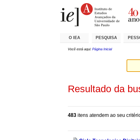
Ir
Ferramentas
Seções
para
Pessoais
o
conteúdo.
|
Ir
para
a
O IEA
PESQUISA
PESS
navegação
Você está aqui:
Página Inicial
Resultado da bu
483
itens atendem ao seu critéri