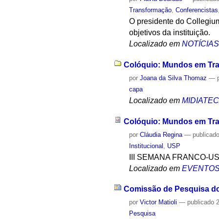
Transformação
,
Conferencistas
O presidente do Collegium
objetivos da instituição.
Localizado em
NOTÍCIA
Colóquio: Mundos em Tran
por
Joana da Silva Thomaz
—
capa
Localizado em
MIDIATE
Colóquio: Mundos em Tra
por
Cláudia Regina
—
publicad
Institucional
,
USP
III SEMANA FRANCO-U
Localizado em
EVENTO
Comissão de Pesquisa do 
por
Victor Matioli
—
publicado
2
Pesquisa