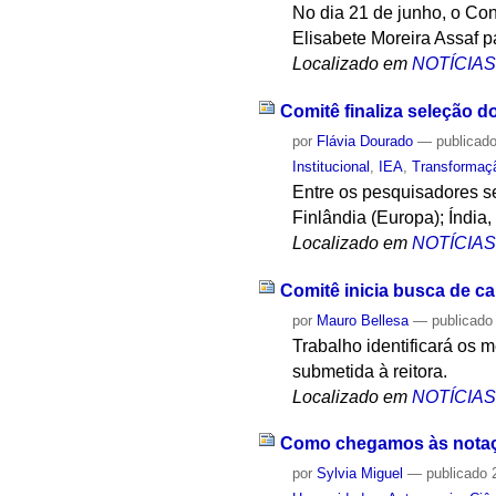
No dia 21 de junho, o Co
Elisabete Moreira Assaf p
Localizado em
NOTÍCIA
Comitê finaliza seleção d
por
Flávia Dourado
—
publicad
Institucional
,
IEA
,
Transformaç
Entre os pesquisadores s
Finlândia (Europa); Índia
Localizado em
NOTÍCIA
Comitê inicia busca de ca
por
Mauro Bellesa
—
publicado
Trabalho identificará os m
submetida à reitora.
Localizado em
NOTÍCIA
Como chegamos às notaçõ
por
Sylvia Miguel
—
publicado
2