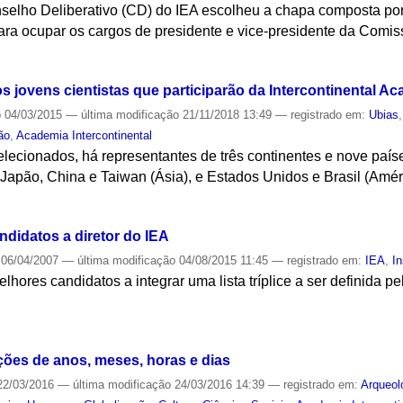
nselho Deliberativo (CD) do IEA escolheu a chapa composta po
ara ocupar os cargos de presidente e vice-presidente da Comiss
S
os jovens cientistas que participarão da Intercontinental A
o
04/03/2015
—
última modificação
21/11/2018 13:49
— registrado em:
Ubias
ão
,
Academia Intercontinental
elecionados, há representantes de três continentes e nove paí
, Japão, China e Taiwan (Ásia), e Estados Unidos e Brasil (Amér
S
ndidatos a diretor do IEA
06/04/2007
—
última modificação
04/08/2015 11:45
— registrado em:
IEA
,
In
elhores candidatos a integrar uma lista tríplice a ser definida p
S
es de anos, meses, horas e dias
2/03/2016
—
última modificação
24/03/2016 14:39
— registrado em:
Arqueol