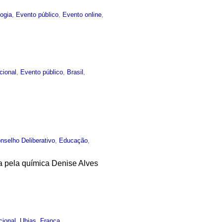
ogia
,
Evento público
,
Evento online
,
ucional
,
Evento público
,
Brasil
,
nselho Deliberativo
,
Educação
,
da pela química Denise Alves
ucional
,
Ubias
,
França
,