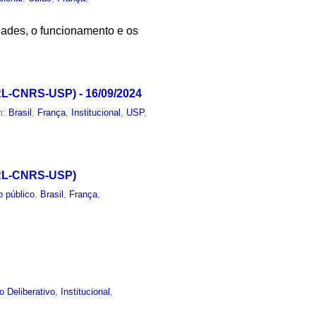
idades, o funcionamento e os
RL-CNRS-USP) - 16/09/2024
m:
Brasil
,
França
,
Institucional
,
USP
,
(IRL-CNRS-USP)
o público
,
Brasil
,
França
,
o Deliberativo
,
Institucional
,