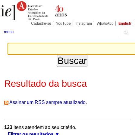
Ir
Ferramentas
Seções
para
Pessoais
o
conteúdo.
|
Cadastre-se
YouTube
Instagram
WhatsApp
English
Ir
para
menu
a
navegação
Resultado da busca
Assinar um RSS sempre atualizado.
123
itens atendem ao seu critério.
Filtrar os resultados