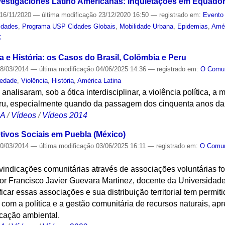
estigaciones Latino Americanas: Inquietações em Equador
16/11/2020
—
última modificação
23/12/2020 16:50
— registrado em:
Evento 
idades
,
Programa USP Cidades Globais
,
Mobilidade Urbana
,
Epidemias
,
Amér
S
ia e História: os Casos do Brasil, Colômbia e Peru
8/03/2014
—
última modificação
04/06/2025 14:36
— registrado em:
O Com
iedade
,
Violência
,
História
,
América Latina
analisaram, sob a ótica interdisciplinar, a violência política, a
ru, especialmente quando da passagem dos cinquenta anos da di
CA
/
Vídeos
/
Vídeos 2014
tivos Sociais em Puebla (México)
0/03/2014
—
última modificação
03/06/2025 16:11
— registrado em:
O Com
ivindicações comunitárias através de associações voluntárias fo
or Francisco Javier Guevara Martinez, docente da Universida
icar essas associações e sua distribuição territorial tem permi
 com a política e a gestão comunitária de recursos naturais, 
ucação ambiental.