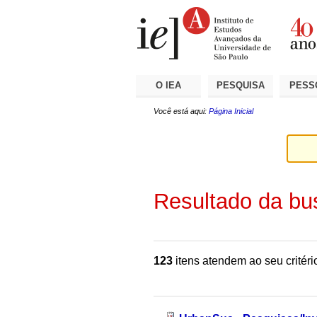
Ir
Ferramentas
Seções
para
Pessoais
o
conteúdo.
|
Ir
para
a
O IEA
PESQUISA
PESS
navegação
Você está aqui:
Página Inicial
Resultado da bu
123
itens atendem ao seu critéri