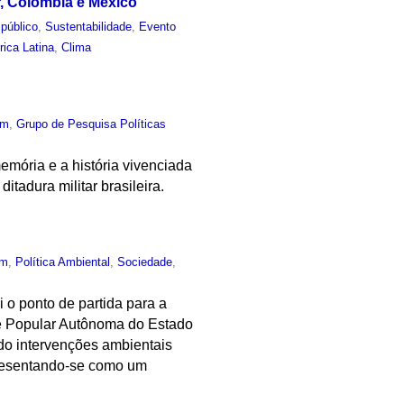
, Colômbia e México
público
,
Sustentabilidade
,
Evento
ica Latina
,
Clima
um
,
Grupo de Pesquisa Políticas
 memória e a história vivenciada
tadura militar brasileira.
um
,
Política Ambiental
,
Sociedade
,
i o ponto de partida para a
de Popular Autônoma do Estado
tido intervenções ambientais
apresentando-se como um