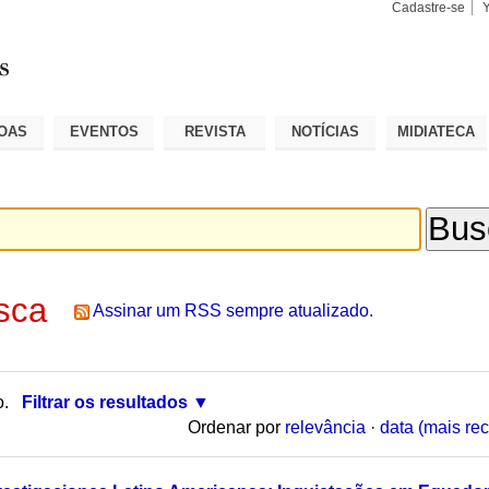
Cadastre-se
Busca
Busca
Avançad
OAS
EVENTOS
REVISTA
NOTÍCIAS
MIDIATECA
sca
Assinar um RSS sempre atualizado.
o.
Filtrar os resultados
Ordenar por
relevância
·
data (mais rec