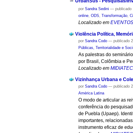
UrbanSus - Pesquisas/Inv
por
Sandra Sedini
—
publicado
online
,
ODS
,
Transformação
,
C
Localizado em
EVENTO
Violência Política, Memór
por
Sandra Codo
—
publicado
2
Públicas, Territorialidade e Soc
As palestras do seminário 
por Brasil, Colômbia e Pe
Localizado em
MIDIATE
Vizinhança Urbana e Cole
por
Sandra Codo
—
publicado
2
América Latina
O modo de articular as re
conferência do pesquisad
de Puebla (Upaep). Identif
importantes, relacionadas
instrumento eficaz de ed