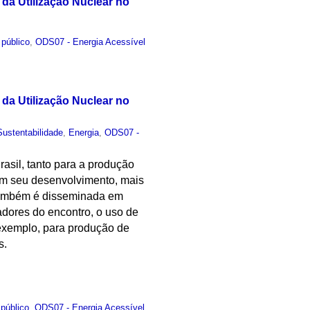
da Utilização Nuclear no
 público
,
ODS07 - Energia Acessível
da Utilização Nuclear no
Sustentabilidade
,
Energia
,
ODS07 -
rasil, tanto para a produção
 em seu desenvolvimento, mais
e também é disseminada em
zadores do encontro, o uso de
 exemplo, para produção de
s.
público
,
ODS07 - Energia Acessível