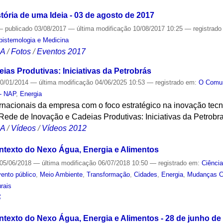
tória de uma Ideia - 03 de agosto de 2017
—
publicado
03/08/2017
—
última modificação
10/08/2017 10:25
— registrad
Epistemologia e Medicina
CA
/
Fotos
/
Eventos 2017
as Produtivas: Iniciativas da Petrobrás
0/01/2014
—
última modificação
04/06/2025 10:53
— registrado em:
O Com
 - NAP
,
Energia
ernacionais da empresa com o foco estratégico na inovação tec
ede de Inovação e Cadeias Produtivas: Iniciativas da Petrobra
CA
/
Vídeos
/
Vídeos 2012
ntexto do Nexo Água, Energia e Alimentos
05/06/2018
—
última modificação
06/07/2018 10:50
— registrado em:
Ciênci
ento público
,
Meio Ambiente
,
Transformação
,
Cidades
,
Energia
,
Mudanças C
rais
S
ntexto do Nexo Água, Energia e Alimentos - 28 de junho de