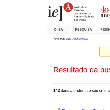
Ir
Ferramentas
Seções
para
Pessoais
o
conteúdo.
|
Ir
para
a
O IEA
PESQUISA
PESS
navegação
Você está aqui:
Página Inicial
Resultado da bu
142
itens atendem ao seu critéri