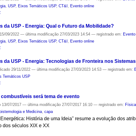
gia
,
USP
,
Eixos Temáticos USP
,
CT&I
,
Evento online
S
 da USP - Energia: Qual o Futuro da Mobilidade?
15/09/2022
—
última modificação
27/03/2023 14:54
— registrado em:
Evento
gia
,
USP
,
Eixos Temáticos USP
,
CT&I
,
Evento online
S
 da USP - Energia: Tecnologias de Fronteira nos Sistemas 
licado
29/11/2022
—
última modificação
27/03/2023 14:53
— registrado em:
s Temáticos USP
S
 combustíveis será tema de evento
o
13/07/2017
—
última modificação
27/07/2017 16:10
— registrado em:
Físic
Epistemologia e Medicina
,
capa
Energética: História de uma Ideia" resume a evolução dos atri
o dos séculos XIX e XX
S