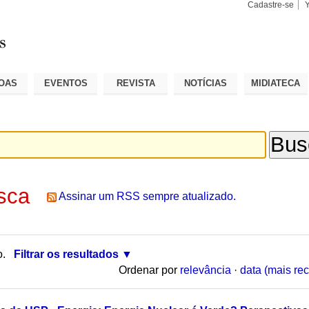
Cadastre-se
Busca
Busca
Avançad
OAS
EVENTOS
REVISTA
NOTÍCIAS
MIDIATECA
sca
Assinar um RSS sempre atualizado.
o.
Filtrar os resultados
Ordenar por
relevância
·
data (mais rec