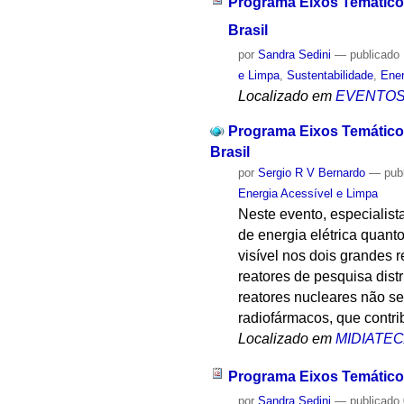
Programa Eixos Temáticos
Brasil
por
Sandra Sedini
—
publicado
e Limpa
,
Sustentabilidade
,
Ener
Localizado em
EVENTO
Programa Eixos Temáticos
Brasil
por
Sergio R V Bernardo
—
pub
Energia Acessível e Limpa
Neste evento, especialist
de energia elétrica quant
visível nos dois grandes
reatores de pesquisa distr
reatores nucleares não se
radiofármacos, que contr
Localizado em
MIDIATE
Programa Eixos Temático
por
Sandra Sedini
—
publicado