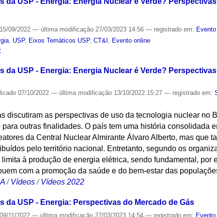
 da USP - Energia: Energia Nuclear é Verde? Perspectivas 
15/09/2022
—
última modificação
27/03/2023 14:56
— registrado em:
Evento
gia
,
USP
,
Eixos Temáticos USP
,
CT&I
,
Evento online
S
 da USP - Energia: Energia Nuclear é Verde? Perspectivas 
licado
07/10/2022
—
última modificação
13/10/2022 15:27
— registrado em:
as discutiram as perspectivas de uso da tecnologia nuclear no B
o para outras finalidades. O país tem uma história consolidada
 reatores da Central Nuclear Almirante Álvaro Alberto, mas qu
ibuídos pelo território nacional. Entretanto, segundo os organi
 limita à produção de energia elétrica, sendo fundamental, por
ibuem com a promoção da saúde e do bem-estar das populaçõe
CA
/
Vídeos
/
Vídeos 2022
s da USP - Energia: Perspectivas do Mercado de Gás
09/11/2022
—
última modificação
27/03/2023 14:54
— registrado em:
Evento 