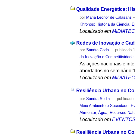
Qualidade Energética: His
por
Maria Leonor de Calasans
Khronos: História da Ciência, 
Localizado em
MIDIATE
Redes de Inovação e Cadei
por
Sandra Codo
—
publicado
1
da Inovação e Competitividade
As ações nacionais e int
abordados no seminário “R
Localizado em
MIDIATE
Resiliência Urbana no Co
por
Sandra Sedini
—
publicado
Meio Ambiente e Sociedade
,
Ev
Alimentar
,
Água
,
Recursos Natu
Localizado em
EVENTO
Resiliência Urbana no Co