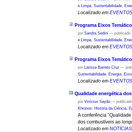
e Limpa
,
Sustentabilidade
,
Ener
Localizado em
EVENTO
Programa Eixos Temáticos
por
Sandra Sedini
—
publicado
e Limpa
,
Sustentabilidade
,
Ener
Localizado em
EVENTO
Programa Eixos Temáticos
por
Larissa Barreto Cruz
—
pub
Sustentabilidade
,
Energia
,
Eixo
Localizado em
EVENTO
Qualidade energética dos
por
Vinícius Sayão
—
publicad
Khronos: História da Ciência, 
A conferência "Qualidade 
dos combustíveis ao long
Localizado em
NOTÍCIA