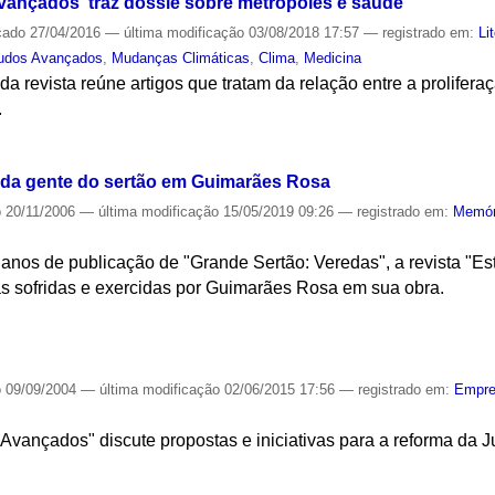
ançados' traz dossiê sobre metrópoles e saúde
cado
27/04/2016
—
última modificação
03/08/2018 17:57
— registrado em:
Li
tudos Avançados
,
Mudanças Climáticas
,
Clima
,
Medicina
a revista reúne artigos que tratam da relação entre a prolifera
.
S
 da gente do sertão em Guimarães Rosa
o
20/11/2006
—
última modificação
15/05/2019 09:26
— registrado em:
Memór
os de publicação de "Grande Sertão: Veredas", a revista "Es
as sofridas e exercidas por Guimarães Rosa em sua obra.
S
o
09/09/2004
—
última modificação
02/06/2015 17:56
— registrado em:
Empr
Avançados" discute propostas e iniciativas para a reforma da Ju
S