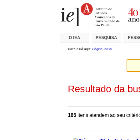
Ir
Ferramentas
Seções
para
Pessoais
o
conteúdo.
|
Ir
para
a
O IEA
PESQUISA
PESS
navegação
Você está aqui:
Página Inicial
Resultado da bu
165
itens atendem ao seu critéri