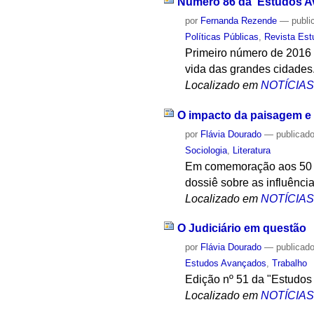
Número 86 da 'Estudos Av
por
Fernanda Rezende
—
publi
Políticas Públicas
,
Revista Es
Primeiro número de 2016 d
vida das grandes cidades
Localizado em
NOTÍCIA
O impacto da paisagem e
por
Flávia Dourado
—
publicad
Sociologia
,
Literatura
Em comemoração aos 50 an
dossiê sobre as influênci
Localizado em
NOTÍCIA
O Judiciário em questão
por
Flávia Dourado
—
publicad
Estudos Avançados
,
Trabalho
Edição nº 51 da "Estudos 
Localizado em
NOTÍCIA