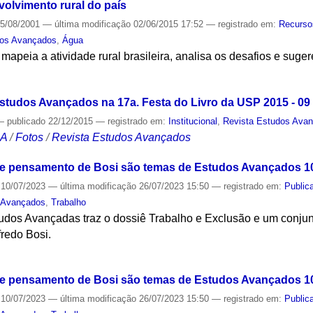
volvimento rural do país
5/08/2001
—
última modificação
02/06/2015 17:52
— registrado em:
Recurso
dos Avançados
,
Água
apeia a atividade rural brasileira, analisa os desafios e suge
S
Estudos Avançados na 17a. Festa do Livro da USP 2015 - 09
—
publicado
22/12/2015
— registrado em:
Institucional
,
Revista Estudos Ava
CA
/
Fotos
/
Revista Estudos Avançados
o e pensamento de Bosi são temas de Estudos Avançados 1
10/07/2023
—
última modificação
26/07/2023 15:50
— registrado em:
Public
 Avançados
,
Trabalho
udos Avançadas traz o dossiê Trabalho e Exclusão e um conjunto
lfredo Bosi.
S
o e pensamento de Bosi são temas de Estudos Avançados 1
10/07/2023
—
última modificação
26/07/2023 15:50
— registrado em:
Public