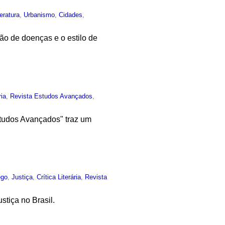
teratura
,
Urbanismo
,
Cidades
,
ção de doenças e o estilo de
ia
,
Revista Estudos Avançados
,
tudos Avançados" traz um
ego
,
Justiça
,
Crítica Literária
,
Revista
stiça no Brasil.