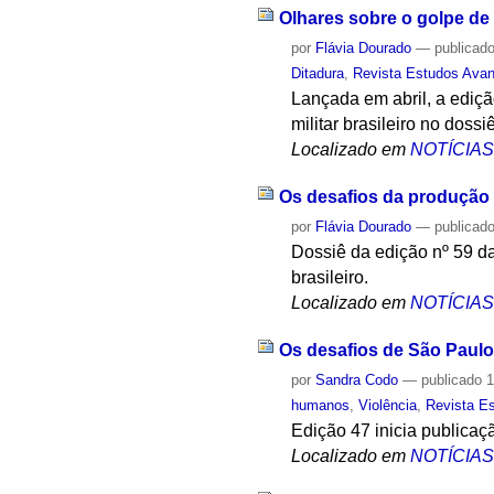
Olhares sobre o golpe de
por
Flávia Dourado
—
publicad
Ditadura
,
Revista Estudos Ava
Lançada em abril, a ediçã
militar brasileiro no doss
Localizado em
NOTÍCIA
Os desafios da produção 
por
Flávia Dourado
—
publicad
Dossiê da edição nº 59 d
brasileiro.
Localizado em
NOTÍCIA
Os desafios de São Paulo
por
Sandra Codo
—
publicado
1
humanos
,
Violência
,
Revista E
Edição 47 inicia publicaç
Localizado em
NOTÍCIA