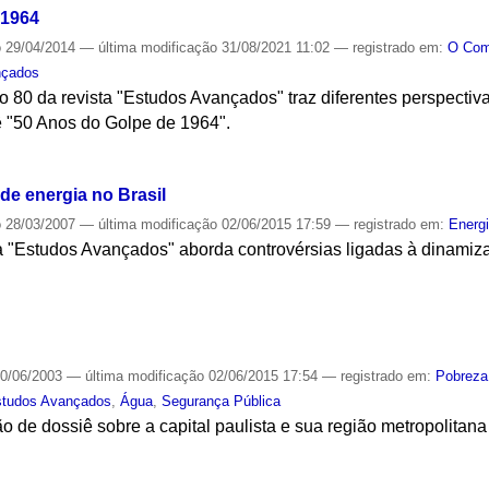
 1964
o
29/04/2014
—
última modificação
31/08/2021 11:02
— registrado em:
O Co
nçados
o 80 da revista "Estudos Avançados" traz diferentes perspectiv
iê "50 Anos do Golpe de 1964".
S
de energia no Brasil
o
28/03/2007
—
última modificação
02/06/2015 17:59
— registrado em:
Energ
a "Estudos Avançados" aborda controvérsias ligadas à dinamiza
S
0/06/2003
—
última modificação
02/06/2015 17:54
— registrado em:
Pobreza
studos Avançados
,
Água
,
Segurança Pública
ão de dossiê sobre a capital paulista e sua região metropolitana
S