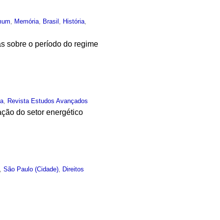
mum
,
Memória
,
Brasil
,
História
,
as sobre o período do regime
ia
,
Revista Estudos Avançados
ção do setor energético
,
São Paulo (Cidade)
,
Direitos