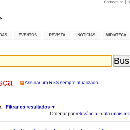
Cadastre-se
Busca
Busca
Avançad
OAS
EVENTOS
REVISTA
NOTÍCIAS
MIDIATECA
sca
Assinar um RSS sempre atualizado.
o.
Filtrar os resultados
Ordenar por
relevância
·
data (mais rec