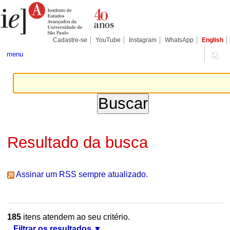
Ir
Ferramentas
Seções
para
Pessoais
o
conteúdo.
|
Cadastre-se
YouTube
Instagram
WhatsApp
English
Ir
para
menu
a
navegação
Resultado da busca
Assinar um RSS sempre atualizado.
185
itens atendem ao seu critério.
Filtrar os resultados