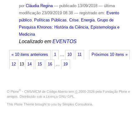
por
Cláudia Regina
—
publicado
13/09/2018
—
última
modificação
23/09/2019 08:38
— registrado em:
Evento
público
,
Políticas Públicas
,
Crise
,
Energia
,
Grupo de
Pesquisa Khronos: História da Ciência, Epistemologia e
Medicina
Localizado em
EVENTOS
« 10 itens anteriores
1
…
10
11
Próximos 10 itens »
12
13
14
15
16
…
19
®
O
Plone
- CMS/WCM de Código Aberto
tem
©
2000-2026 pela
Fundação Plone
e
amigos. Distribuído sob a
Licença GNU GPL
.
This Plone Theme brought to you by
Simples Consultoria
.