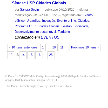
Síntese USP Cidades Globais
por
Sandra Sedini
—
publicado
07/10/2020
—
última
modificação
23/12/2020 16:22
— registrado em:
Evento
público
,
UrbanSus
,
Inovação
,
Evento online
,
Cidades
,
Programa USP Cidades Globais
,
Gestão
,
Sociedade
,
Desenvolvimento sustentável
,
Território
Localizado em
EVENTOS
« 10 itens anteriores
1
…
10
11
Próximos 10 itens »
12
13
14
15
16
…
25
®
O
Plone
- CMS/WCM de Código Aberto
tem
©
2000-2026 pela
Fundação Plone
e
amigos. Distribuído sob a
Licença GNU GPL
.
This Plone Theme brought to you by
Simples Consultoria
.