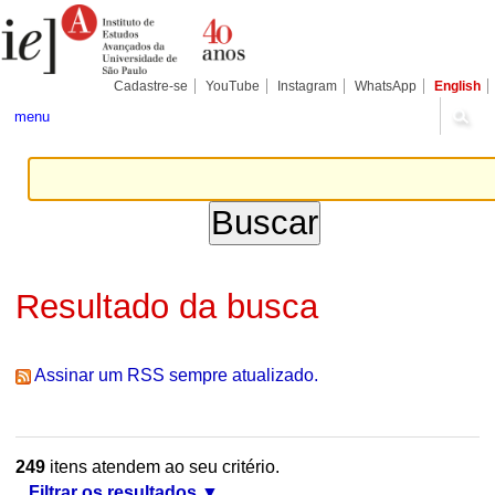
Ir
Ferramentas
Seções
para
Pessoais
o
conteúdo.
|
Cadastre-se
YouTube
Instagram
WhatsApp
English
Ir
para
menu
a
navegação
Resultado da busca
Assinar um RSS sempre atualizado.
249
itens atendem ao seu critério.
Filtrar os resultados