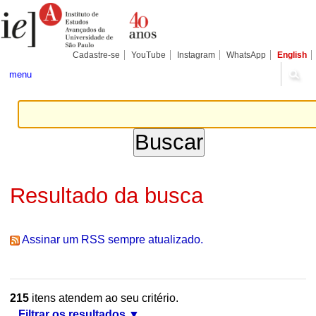
Ir
Ferramentas
Seções
para
Pessoais
o
conteúdo.
|
Cadastre-se
YouTube
Instagram
WhatsApp
English
Ir
para
menu
a
navegação
Resultado da busca
Assinar um RSS sempre atualizado.
215
itens atendem ao seu critério.
Filtrar os resultados