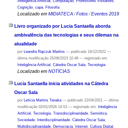
Inteligência Artificial
,
Computação
,
Professores Visitantes
,
Cognição
,
capa
,
Filosofia
Localizado em
MIDIATECA
/
Fotos
/
Eventos 2019
Livro organizado por Lucia Santaella aborda
ambivalência das tecnologias e seus dilemas na
atualidade
por
Leandra Rajczuk Martins
—
publicado
16/12/2022
—
última modificação
25/08/2023 10:48
— registrado em:
Inteligência Artificial
,
Cátedra Oscar Sala
,
Tecnologia
Localizado em
NOTÍCIAS
Lucia Santaella inicia atividades na Cátedra
Oscar Sala
por
Letícia Martins Tanaka
—
publicado
22/04/2021
—
última
modificação
02/01/2026 14:53
— registrado em:
Inteligência
Artificial
,
Tecnologia
,
Transdisciplinaridade
,
Semiótica
,
Sociedade
,
Interdisciplinaridade
,
Cátedra Oscar Sala
,
Multidisciplinaridade
,
Democracia
,
Internet
,
Cultura Digital
,