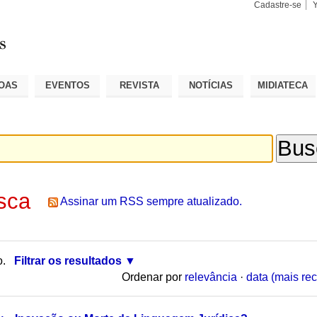
Cadastre-se
Busca
Busca
Avançad
OAS
EVENTOS
REVISTA
NOTÍCIAS
MIDIATECA
sca
Assinar um RSS sempre atualizado.
o.
Filtrar os resultados
Ordenar por
relevância
·
data (mais rec