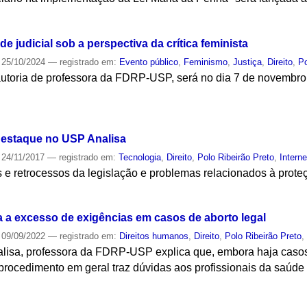
S
de judicial sob a perspectiva da crítica feminista
25/10/2024
— registrado em:
Evento público
,
Feminismo
,
Justiça
,
Direito
,
Po
utoria de professora da FDRP-USP, será no dia 7 de novembro
S
 destaque no USP Analisa
24/11/2017
— registrado em:
Tecnologia
,
Direito
,
Polo Ribeirão Preto
,
Interne
e retrocessos da legislação e problemas relacionados à prote
S
a excesso de exigências em casos de aborto legal
09/09/2022
— registrado em:
Direitos humanos
,
Direito
,
Polo Ribeirão Preto
alisa, professora da FDRP-USP explica que, embora haja caso
o procedimento em geral traz dúvidas aos profissionais da saúde
S