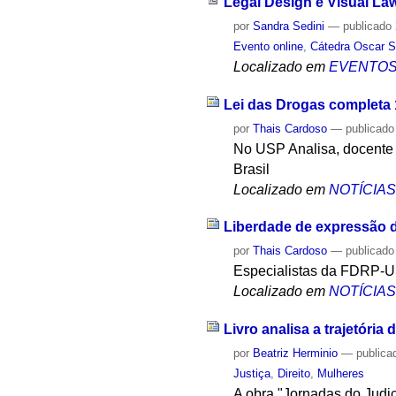
Legal Design e Visual La
por
Sandra Sedini
—
publicado
Evento online
,
Cátedra Oscar S
Localizado em
EVENTO
Lei das Drogas completa 
por
Thais Cardoso
—
publicado
No USP Analisa, docente 
Brasil
Localizado em
NOTÍCIA
Liberdade de expressão d
por
Thais Cardoso
—
publicado
Especialistas da FDRP-USP
Localizado em
NOTÍCIA
Livro analisa a trajetóri
por
Beatriz Herminio
—
publica
Justiça
,
Direito
,
Mulheres
A obra "Jornadas do Judi