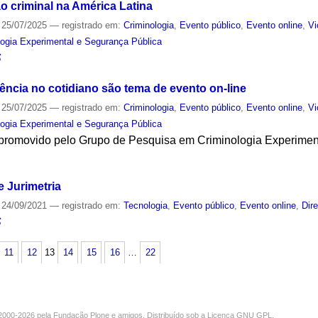
o criminal na América Latina
25/07/2025
— registrado em:
Criminologia
,
Evento público
,
Evento online
,
Vi
ogia Experimental e Segurança Pública
S
ência no cotidiano são tema de evento on-line
25/07/2025
— registrado em:
Criminologia
,
Evento público
,
Evento online
,
Vi
ogia Experimental e Segurança Pública
o promovido pelo Grupo de Pesquisa em Criminologia Experime
S
 Jurimetria
24/09/2021
— registrado em:
Tecnologia
,
Evento público
,
Evento online
,
Dire
S
11
12
13
14
15
16
…
22
000-2026 pela
Fundação Plone
e amigos. Distribuído sob a
Licença GNU GPL
.