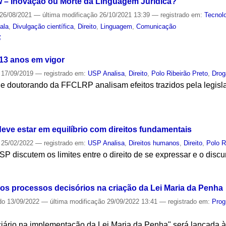
w – Inovação ou Morte da Linguagem Jurídica?
26/08/2021
—
última modificação
26/10/2021 13:39
— registrado em:
Tecnol
ala
,
Divulgação científica
,
Direito
,
Linguagem
,
Comunicação
S
13 anos em vigor
17/09/2019
— registrado em:
USP Analisa
,
Direito
,
Polo Ribeirão Preto
,
Drog
e doutorando da FFCLRP analisam efeitos trazidos pela legisl
S
eve estar em equilíbrio com direitos fundamentais
25/02/2022
— registrado em:
USP Analisa
,
Direitos humanos
,
Direito
,
Polo R
 discutem os limites entre o direito de se expressar e o disc
S
a dos processos decisórios na criação da Lei Maria da Penha
do
13/09/2022
—
última modificação
29/09/2022 13:41
— registrado em:
Prog
ciário na implementação da Lei Maria da Penha" será lançada 