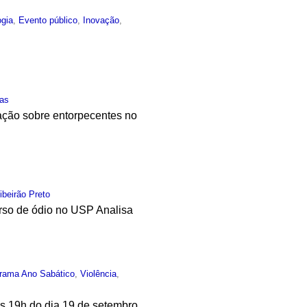
ogia
,
Evento público
,
Inovação
,
as
ação sobre entorpecentes no
ibeirão Preto
urso de ódio no USP Analisa
rama Ano Sabático
,
Violência
,
às 19h do dia 19 de setembro