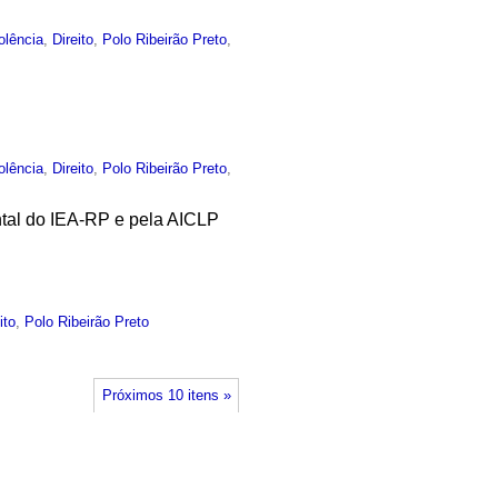
olência
,
Direito
,
Polo Ribeirão Preto
,
olência
,
Direito
,
Polo Ribeirão Preto
,
ntal do IEA-RP e pela AICLP
ito
,
Polo Ribeirão Preto
Próximos 10 itens »