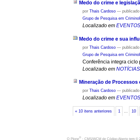
Medo do crime e legislaçã
por
Thais Cardoso
—
publicado
Grupo de Pesquisa em Criminol
Localizado em
EVENTO
Medo do crime e sua influ
por
Thais Cardoso
—
publicado
Grupo de Pesquisa em Criminol
Conferência integra cicl
Localizado em
NOTÍCIA
Mineração de Processos e
por
Thais Cardoso
—
publicado
Localizado em
EVENTO
« 10 itens anteriores
1
…
10
®
O
Plone
- CMS/WCM de Código Aberto
tem
©
2