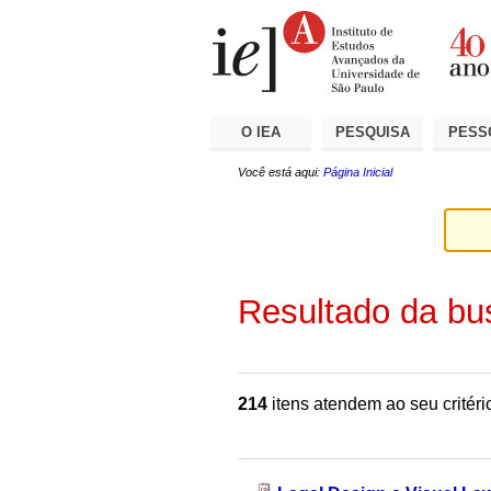
Ir
Ferramentas
Seções
para
Pessoais
o
conteúdo.
|
Ir
para
a
O IEA
PESQUISA
PESS
navegação
Você está aqui:
Página Inicial
Resultado da bu
214
itens atendem ao seu critéri