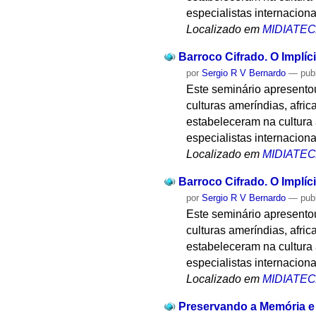
especialistas internaciona
Localizado em
MIDIATE
Barroco Cifrado. O Implíci
por
Sergio R V Bernardo
—
pub
Este seminário apresentou
culturas ameríndias, afri
estabeleceram na cultura a
especialistas internaciona
Localizado em
MIDIATE
Barroco Cifrado. O Implíci
por
Sergio R V Bernardo
—
pub
Este seminário apresentou
culturas ameríndias, afri
estabeleceram na cultura a
especialistas internaciona
Localizado em
MIDIATE
Preservando a Memória e 