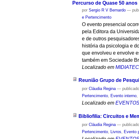
Percurso de Quase 50 anos
por
Sergio R V Bernardo
—
pub
e Pertencimento
O evento presencial ocorr
pela Editora da Universi
e de outros pesquisadores
história da psicologia e d
que envolveu e envolve es
também em Sociedade Bras
Localizado em
MIDIATE
Reunião Grupo de Pesqui
por
Cláudia Regina
—
publicad
Pertencimento
,
Evento interno
Localizado em
EVENTO
Bibliofilia: Circuitos e M
por
Cláudia Regina
—
publicad
Pertencimento
,
Livros
,
Evento 
Localizado em
EVENTO