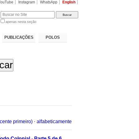
YouTube
Instagram
WhatsApp
English
apenas nesta seção
a…
PUBLICAÇÕES
POLOS
cente primeiro)
·
alfabeticamente
odo Colonial - Parte 5 de 6