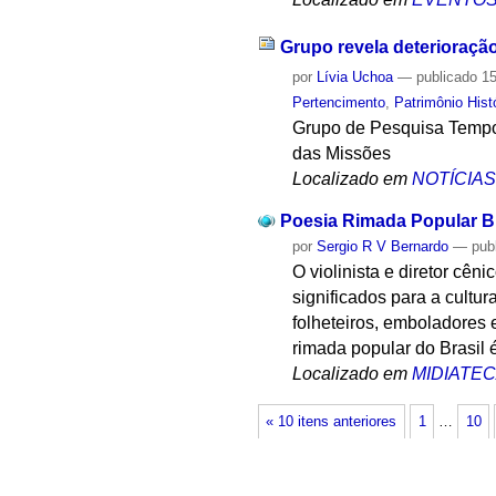
Grupo revela deterioraçã
por
Lívia Uchoa
—
publicado
15
Pertencimento
,
Patrimônio Histó
Grupo de Pesquisa Tempo,
das Missões
Localizado em
NOTÍCIA
Poesia Rimada Popular B
por
Sergio R V Bernardo
—
pub
O violinista e diretor cên
significados para a cultu
folheteiros, emboladores 
rimada popular do Brasil 
Localizado em
MIDIATE
« 10 itens anteriores
1
…
10