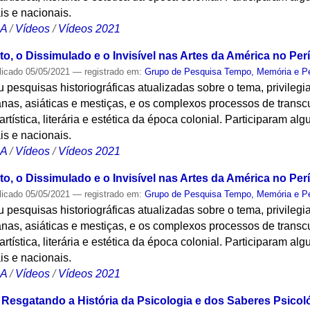
is e nacionais.
CA
/
Vídeos
/
Vídeos 2021
to, o Dissimulado e o Invisível nas Artes da América no Perí
licado
05/05/2021
— registrado em:
Grupo de Pesquisa Tempo, Memória e P
 pesquisas historiográficas atualizadas sobre o tema, privilegi
canas, asiáticas e mestiças, e os complexos processos de transc
rtística, literária e estética da época colonial. Participaram a
is e nacionais.
CA
/
Vídeos
/
Vídeos 2021
to, o Dissimulado e o Invisível nas Artes da América no Perí
licado
05/05/2021
— registrado em:
Grupo de Pesquisa Tempo, Memória e P
 pesquisas historiográficas atualizadas sobre o tema, privilegi
canas, asiáticas e mestiças, e os complexos processos de transc
rtística, literária e estética da época colonial. Participaram a
is e nacionais.
CA
/
Vídeos
/
Vídeos 2021
Resgatando a História da Psicologia e dos Saberes Psicol