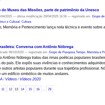
o do Museu das Missões, parte de patrimônio da Unesco
/04/2025
—
última modificação
29/04/2025 16:55
— registrado em:
Grupo de
rico e Cultural
,
Cultura
 Memória e Pertencimento lança nota técnica e evento sobre 
S
rasileira: Conversa com Antônio Nóbrega
licado
08/10/2020
— registrado em:
Grupo de Pesquisa Tempo, Memória e P
ico Antônio Nóbrega tratou das rimas poéticas populares brasile
ra do país. Ele expôs suas vivências e conhecimentos adquiridos
e outros artistas populares durante sua trajetória profissional.
é um edifício simbólico de muitos andares.
CA
/
Vídeos
/
Vídeos 2020
11
12
13
14
15
16
…
29