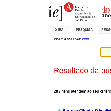
Ir
Ferramentas
Seções
para
Pessoais
o
conteúdo.
|
Ir
para
a
O IEA
PESQUISA
PESS
navegação
Você está aqui:
Página Inicial
Resultado da bu
283
itens atendem ao seu critéri
Barroco Cifrado. O Implíci