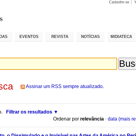
Cadastre-se
Busca
Busca
Avançad
OAS
EVENTOS
REVISTA
NOTÍCIAS
MIDIATECA
sca
Assinar um RSS sempre atualizado.
o.
Filtrar os resultados
Ordenar por
relevância
·
data (mais re
to, o Dissimulado e o Invisível nas Artes da América no Perí