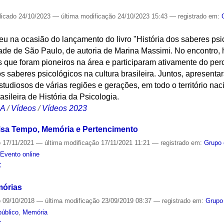
licado
24/10/2023
—
última modificação
24/10/2023 15:43
— registrado em:
eu na ocasião do lançamento do livro "História dos saberes psic
dade de São Paulo, de autoria de Marina Massimi. No encontro,
 que foram pioneiros na área e participaram ativamente do per
os saberes psicológicos na cultura brasileira. Juntos, apresenta
tudiosos de várias regiões e gerações, em todo o território naci
ileira de História da Psicologia.
CA
/
Vídeos
/
Vídeos 2023
sa Tempo, Memória e Pertencimento
o
17/11/2021
—
última modificação
17/11/2021 11:21
— registrado em:
Grupo 
,
Evento online
S
emórias
o
09/10/2018
—
última modificação
23/09/2019 08:37
— registrado em:
Grupo
público
,
Memória
S