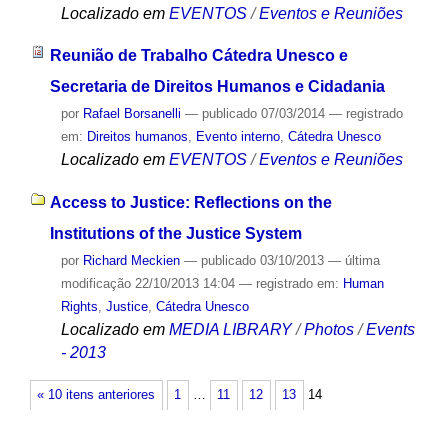
Localizado em
EVENTOS
/
Eventos e Reuniões
Reunião de Trabalho Cátedra Unesco e
Secretaria de Direitos Humanos e Cidadania
por
Rafael Borsanelli
—
publicado
07/03/2014
— registrado
em:
Direitos humanos
,
Evento interno
,
Cátedra Unesco
Localizado em
EVENTOS
/
Eventos e Reuniões
Access to Justice: Reflections on the
Institutions of the Justice System
por
Richard Meckien
—
publicado
03/10/2013
—
última
modificação
22/10/2013 14:04
— registrado em:
Human
Rights
,
Justice
,
Cátedra Unesco
Localizado em
MEDIA LIBRARY
/
Photos
/
Events
- 2013
« 10 itens anteriores
1
…
11
12
13
14