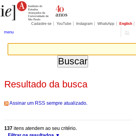
Ir
Ferramentas
Seções
para
Pessoais
o
conteúdo.
|
Cadastre-se
YouTube
Instagram
WhatsApp
English
Ir
para
menu
a
navegação
Resultado da busca
Assinar um RSS sempre atualizado.
137
itens atendem ao seu critério.
Filtrar os resultados