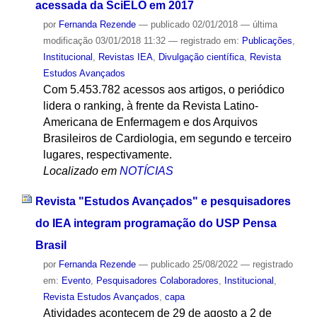
acessada da SciELO em 2017
por
Fernanda Rezende
—
publicado
02/01/2018
—
última
modificação
03/01/2018 11:32
— registrado em:
Publicações
,
Institucional
,
Revistas IEA
,
Divulgação científica
,
Revista
Estudos Avançados
Com 5.453.782 acessos aos artigos, o periódico
lidera o ranking, à frente da Revista Latino-
Americana de Enfermagem e dos Arquivos
Brasileiros de Cardiologia, em segundo e terceiro
lugares, respectivamente.
Localizado em
NOTÍCIAS
Revista "Estudos Avançados" e pesquisadores
do IEA integram programação do USP Pensa
Brasil
por
Fernanda Rezende
—
publicado
25/08/2022
— registrado
em:
Evento
,
Pesquisadores Colaboradores
,
Institucional
,
Revista Estudos Avançados
,
capa
Atividades acontecem de 29 de agosto a 2 de