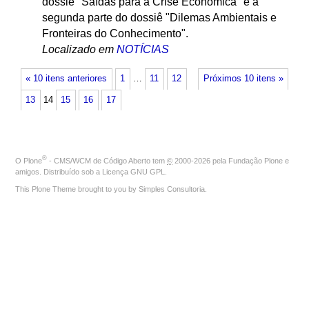
dossiê "Saídas para a Crise Econômica" e a
segunda parte do dossiê "Dilemas Ambientais e
Fronteiras do Conhecimento".
Localizado em
NOTÍCIAS
« 10 itens anteriores
1
…
11
12
Próximos 10 itens »
13
14
15
16
17
®
O
Plone
- CMS/WCM de Código Aberto
tem
©
2000-2026 pela
Fundação Plone
e
amigos. Distribuído sob a
Licença GNU GPL
.
This Plone Theme brought to you by
Simples Consultoria
.