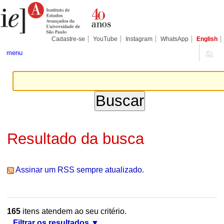
Ir
Ferramentas
Seções
para
Pessoais
o
conteúdo.
|
Cadastre-se
YouTube
Instagram
WhatsApp
English
Ir
para
menu
a
navegação
Resultado da busca
Assinar um RSS sempre atualizado.
165
itens atendem ao seu critério.
Filtrar os resultados