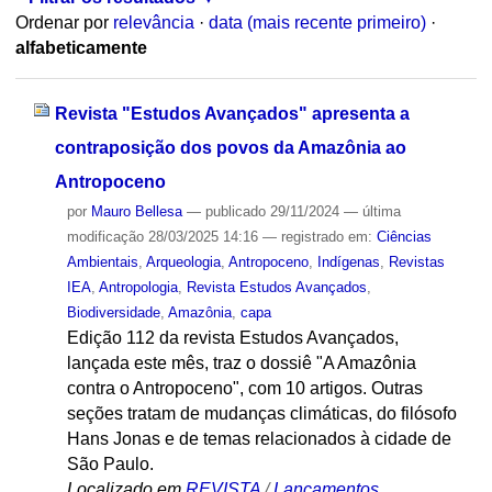
Ordenar por
relevância
·
data (mais recente primeiro)
·
alfabeticamente
Revista "Estudos Avançados" apresenta a
contraposição dos povos da Amazônia ao
Antropoceno
por
Mauro Bellesa
—
publicado
29/11/2024
—
última
modificação
28/03/2025 14:16
— registrado em:
Ciências
Ambientais
,
Arqueologia
,
Antropoceno
,
Indígenas
,
Revistas
IEA
,
Antropologia
,
Revista Estudos Avançados
,
Biodiversidade
,
Amazônia
,
capa
Edição 112 da revista Estudos Avançados,
lançada este mês, traz o dossiê "A Amazônia
contra o Antropoceno", com 10 artigos. Outras
seções tratam de mudanças climáticas, do filósofo
Hans Jonas e de temas relacionados à cidade de
São Paulo.
Localizado em
REVISTA
/
Lançamentos